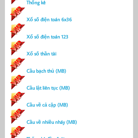
Thống kê
Xổ số điện toán 6x36
Xổ số điện toán 123
Xổ số thần tài
Cầu bạch thủ (MB)
Cầu lật liên tục (MB)
Cầu về cả cặp (MB)
Cầu về nhiều nháy (MB)