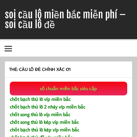
Skip
to
soi cầu lô miền bắc miễn phí –
content
soi cầu lô đề
soi cầu lô miền bắc miễn phí – soi cầu lô đề
THẺ:
CẦU LÔ ĐỀ CHÍNH XÁC ƠI
số chuẩn miền bắc siêu cấp
chốt bạch thủ lô víp miền bắc
chốt bạch thủ lô 2 nháy víp miền bắc
chốt song thủ lô víp miền bắc
chốt song thủ lô kép víp miền bắc
chốt bạch thủ lô kép víp miền bắc