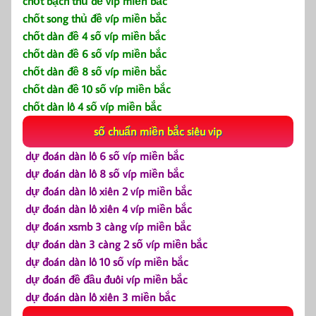
chốt bạch thủ đề víp miền bắc
chốt song thủ đề víp miền bắc
chốt dàn đề 4 số víp miền bắc
chốt dàn đề 6 số víp miền bắc
chốt dàn đề 8 số víp miền bắc
chốt dàn đề 10 số víp miền bắc
chốt dàn lô 4 số víp miền bắc
số chuẩn miền bắc siêu vip
dự đoán dàn lô 6 số víp miền bắc
dự đoán dàn lô 8 số víp miền bắc
dự đoán dàn lô xiên 2 víp miền bắc
dự đoán dàn lô xiên 4 víp miền bắc
dự đoán xsmb 3 càng víp miền bắc
dự đoán dàn 3 càng 2 số víp miền bắc
dự đoán dàn lô 10 số víp miền bắc
dự đoán đề đầu đuôi víp miền bắc
dự đoán dàn lô xiên 3 miền bắc