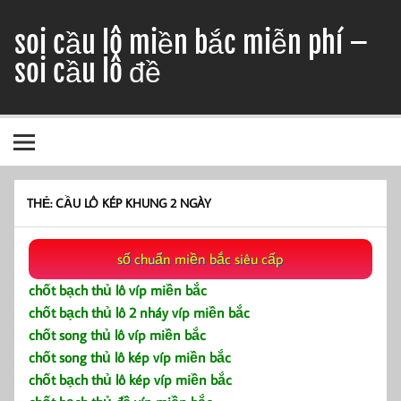
Skip
to
soi cầu lô miền bắc miễn phí –
content
soi cầu lô đề
soi cầu lô miền bắc miễn phí – soi cầu lô đề
THẺ:
CẦU LÔ KÉP KHUNG 2 NGÀY
số chuẩn miền bắc siêu cấp
chốt bạch thủ lô víp miền bắc
chốt bạch thủ lô 2 nháy víp miền bắc
chốt song thủ lô víp miền bắc
chốt song thủ lô kép víp miền bắc
chốt bạch thủ lô kép víp miền bắc