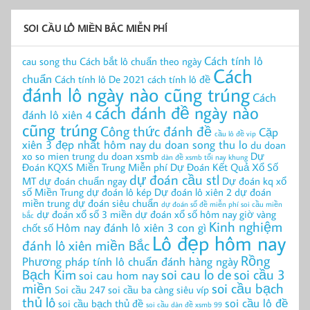
SOI CẦU LÔ MIỀN BẮC MIỄN PHÍ
Cách tính lô
cau song thu
Cách bắt lô chuẩn theo ngày
Cách
chuẩn
Cách tính lô De 2021
cách tính lô đề
đánh lô ngày nào cũng trúng
Cách
cách đánh đề ngày nào
đánh lô xiên 4
cũng trúng
Công thức đánh đề
Cặp
cầu lô đề vip
xiên 3 đẹp nhất hôm nay
du doan song thu lo
du doan
xo so mien trung
du doan xsmb
Dự
dàn đề xsmb tối nay khung
Đoán KQXS Miền Trung Miễn phí
Dự Đoán Kết Quả Xổ Số
dự đoán cầu stl
MT
dự đoán chuẩn ngay
Dự đoán kq xổ
số Miền Trung
dự đoán lô kép
Dự đoán lô xiên 2
dự đoán
miền trung
dự đoán siêu chuẩn
dự đoán số đề miễn phí soi cầu miền
dự đoán xổ số 3 miền
dự đoán xổ số hôm nay
giờ vàng
bắc
Kinh nghiệm
Hôm nay đánh lô xiên 3 con gì
chốt số
Lô đẹp hôm nay
đánh lô xiên miền Bắc
Rồng
Phương pháp tính lô chuẩn đánh hàng ngày
Bạch Kim
soi cau lo de
soi cầu 3
soi cau hom nay
miền
soi cầu bạch
Soi cầu 247
soi cầu ba càng siêu víp
thủ lô
soi cầu lô đề
soi cầu bạch thủ đề
soi cầu dàn đề xsmb 99