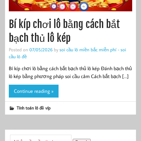
Bí kíp chơi lô bằng cách bắt
bạch thủ lô kép
Posted on
07/05/2026
by
soi cầu lô miền bắc miễn phí - soi
cầu lô đề
Bí kíp chơi lô bằng cách bắt bạch thủ lô kép Đánh bạch thủ
lô kép bằng phương pháp soi cầu câm Cách bắt bạch […]
Continue reading »
Tính toán lô đề víp