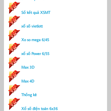
Sổ kết quả XSMT
xổ số vietlott
Xo so mega 6/45
xổ số Power 6/55
Max 3D
Max 4D
Thống kê
Xổ số điện toán 6x36