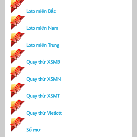
Loto miền Bắc
Loto miền Nam
Loto miền Trung
Quay thử XSMB
Quay thử XSMN
Quay thử XSMT
Quay thử Vietlott
Sổ mơ