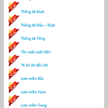
Thống kê Đuôi
Thống kê Đầu – Đuôi
Thống kê Tổng
Tần suất xuất hiện
TK từ 00 đến 99
Loto miền Bắc
Loto miền Nam
Loto miền Trung