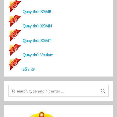
Quay thử XSMB
Quay thử XSMN
Quay thử XSMT
Quay thử Vietlott
Sổ mơ