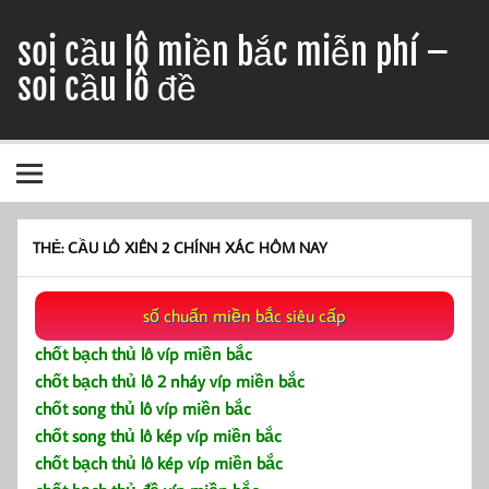
Skip
to
soi cầu lô miền bắc miễn phí –
content
soi cầu lô đề
soi cầu lô miền bắc miễn phí – soi cầu lô đề
THẺ:
CẦU LÔ XIÊN 2 CHÍNH XÁC HÔM NAY
số chuẩn miền bắc siêu cấp
chốt bạch thủ lô víp miền bắc
chốt bạch thủ lô 2 nháy víp miền bắc
chốt song thủ lô víp miền bắc
chốt song thủ lô kép víp miền bắc
chốt bạch thủ lô kép víp miền bắc