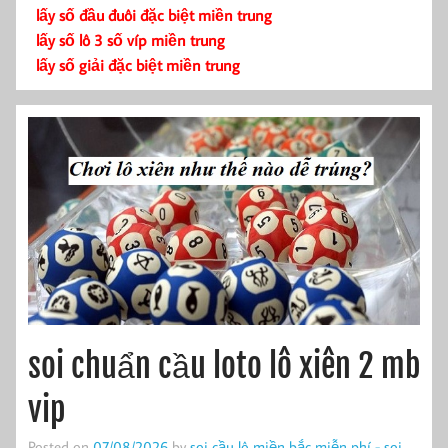
lấy số đầu đuôi đặc biệt miền trung
lấy số lô 3 số víp miền trung
lấy số giải đặc biệt miền trung
soi chuẩn cầu loto lô xiên 2 mb
vip
Posted on
07/08/2026
by
soi cầu lô miền bắc miễn phí - soi