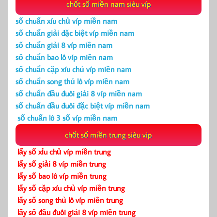
chốt số miền nam siêu víp
số chuẩn xíu chủ víp miền nam
số chuẩn giải đặc biệt víp miền nam
số chuẩn giải 8 víp miền nam
số chuẩn bao lô víp miền nam
số chuẩn cặp xíu chủ víp miền nam
số chuẩn song thủ lô víp miền nam
số chuẩn đầu đuôi giải 8 víp miền nam
số chuẩn đầu đuôi đặc biệt víp miền nam
số chuẩn lô 3 số víp miền nam
chốt số miền trung siêu vip
lấy số xỉu chủ víp miền trung
lấy số giải 8 víp miền trung
lấy số bao lô víp miền trung
lấy số cặp xíu chủ víp miền trung
lấy số song thủ lô víp miền trung
lấy số đầu đuôi giải 8 víp miền trung