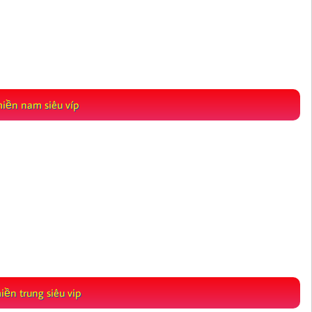
miền nam siêu víp
iền trung siêu vip