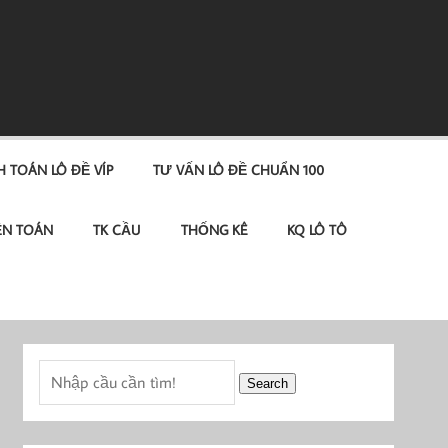
H TOÁN LÔ ĐỀ VÍP
TƯ VẤN LÔ ĐỀ CHUẨN 100
ỆN TOÁN
TK CẦU
THỐNG KÊ
KQ LÔ TÔ
Search