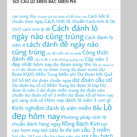
SOI CẦU LÔ MIỀN BẮC MIỄN PHÍ
cau song thu
Cách bắt lô
chuyên gia dự đoán số đề hôm nay
Cách tính lô chuẩn
chuẩn theo ngày
Cách tính lô De
Cách đánh lô
2021
cách tính lô đề
ngày nào cũng trúng
Cách đánh lô
cách đánh đề ngày nào
xiên 4
cũng trúng
Công thức
các đề miễn phí ecopark
đánh đề
Cặp xiên 3
cầu lô đề 3 miền không quảng cáo
đẹp nhất hôm nay
du doan song thu lo
du doan xo
du doan xo so mien trung
du doan xsmb
Dự
so 24
Đoán KQXS Miền Trung Miễn phí
Dự Đoán Kết Quả
dự đoán cầu stl
Xổ Số MT
dự đoán chuẩn ngay
Dự đoán kq xổ số Miền Trung
dự đoán lô kép
Dự
đoán lô xiên 2
dự đoán miền trung
dự đoán siêu
chuẩn
dự đoán xổ số 3 miền
dự đoán xổ số hôm nay
Hôm nay đánh lô xiên 3 con gì
giờ vàng chốt số
Lô
Kinh nghiệm đánh lô xiên miền Bắc
đẹp hôm nay
Phương pháp tính lô
Rồng Bạch Kim
chuẩn đánh hàng ngày
soi
soi cau lo de
soi cầu 3 miền
cau hom nay
soi cầu bạch
Soi cầu 247
soi cầu ba càng siêu víp