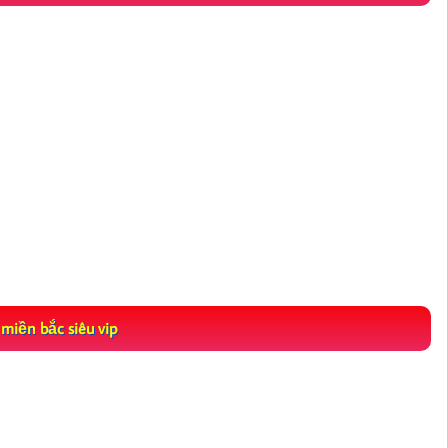
miền bắc siêu vip