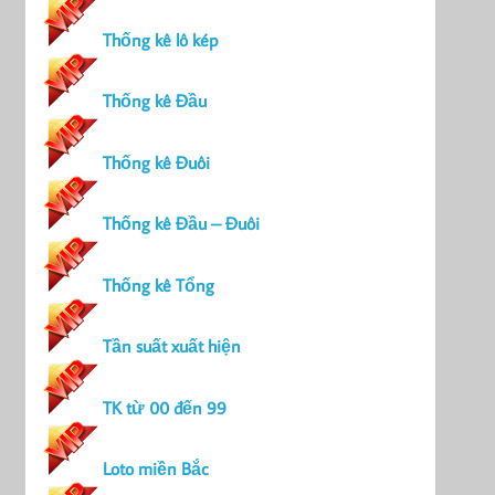
Thống kê lô kép
Thống kê Đầu
Thống kê Đuôi
Thống kê Đầu – Đuôi
Thống kê Tổng
Tần suất xuất hiện
TK từ 00 đến 99
Loto miền Bắc