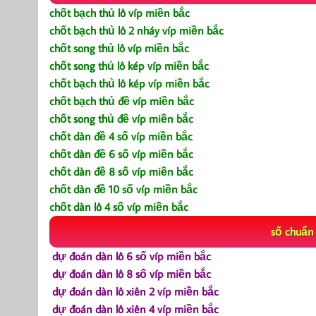
chốt bạch thủ lô víp miền bắc
chốt bạch thủ lô 2 nháy víp miền bắc
chốt song thủ lô víp miền bắc
chốt song thủ lô kép víp miền bắc
chốt bạch thủ lô kép víp miền bắc
chốt bạch thủ đề víp miền bắc
chốt song thủ đề víp miền bắc
chốt dàn đề 4 số víp miền bắc
chốt dàn đề 6 số víp miền bắc
chốt dàn đề 8 số víp miền bắc
chốt dàn đề 10 số víp miền bắc
chốt dàn lô 4 số víp miền bắc
số chuẩn 
dự đoán dàn lô 6 số víp miền bắc
dự đoán dàn lô 8 số víp miền bắc
dự đoán dàn lô xiên 2 víp miền bắc
dự đoán dàn lô xiên 4 víp miền bắc