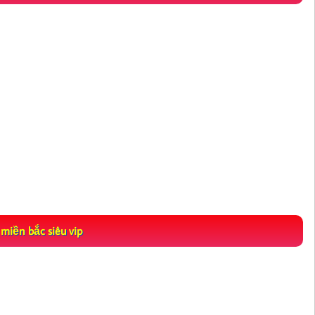
miền bắc siêu vip