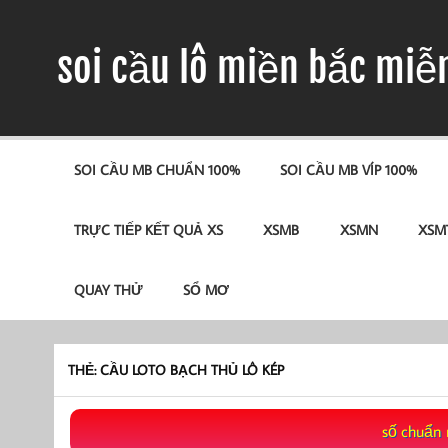
Skip
to
content
soi cầu lô miền bắc miễn
soi cầu lô miền bắc miễn phí – soi cầu lô đề
SOI CẦU MB CHUẨN 100%
SOI CẦU MB VÍP 100%
TRỰC TIẾP KẾT QUẢ XS
XSMB
XSMN
XSM
QUAY THỬ
SỔ MƠ
THẺ:
CẦU LOTO BẠCH THỦ LÔ KÉP
số chuẩn 