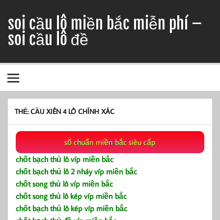
Skip
to
soi cầu lô miền bắc miễn phí –
content
soi cầu lô đề
soi cầu lô miền bắc miễn phí – soi cầu lô đề
THẺ:
CẦU XIÊN 4 LÔ CHÍNH XÁC
số chuẩn miền bắc siêu cấp
chốt bạch thủ lô víp miền bắc
chốt bạch thủ lô 2 nháy víp miền bắc
chốt song thủ lô víp miền bắc
chốt song thủ lô kép víp miền bắc
chốt bạch thủ lô kép víp miền bắc