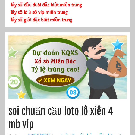
lấy số đầu đuôi đặc biệt miền trung
lấy số lô 3 số víp miền trung
lấy số giải đặc biệt miền trung
soi chuẩn cầu loto lô xiên 4
mb vip