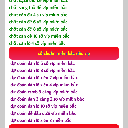
chốt bạch thủ đề víp miền bắc
chốt song thủ đề víp miền bắc
chốt dàn đề 4 số víp miền bắc
chốt dàn đề 6 số víp miền bắc
chốt dàn đề 8 số víp miền bắc
chốt dàn đề 10 số víp miền bắc
chốt dàn lô 4 số víp miền bắc
số chuẩn miền bắc siêu vip
dự đoán dàn lô 6 số víp miền bắc
dự đoán dàn lô 8 số víp miền bắc
dự đoán dàn lô xiên 2 víp miền bắc
dự đoán dàn lô xiên 4 víp miền bắc
dự đoán xsmb 3 càng víp miền bắc
dự đoán dàn 3 càng 2 số víp miền bắc
dự đoán dàn lô 10 số víp miền bắc
dự đoán đề đầu đuôi víp miền bắc
dự đoán dàn lô xiên 3 miền bắc