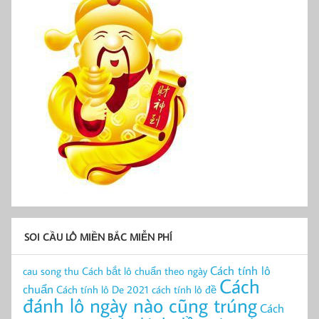
SOI CẦU LÔ MIỀN BẮC MIỄN PHÍ
Cách tính lô
cau song thu
Cách bắt lô chuẩn theo ngày
Cách
chuẩn
Cách tính lô De 2021
cách tính lô đề
đánh lô ngày nào cũng trúng
Cách