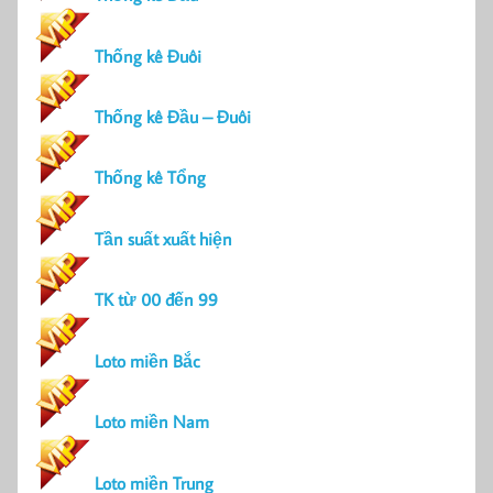
Thống kê Đuôi
Thống kê Đầu – Đuôi
Thống kê Tổng
Tần suất xuất hiện
TK từ 00 đến 99
Loto miền Bắc
Loto miền Nam
Loto miền Trung