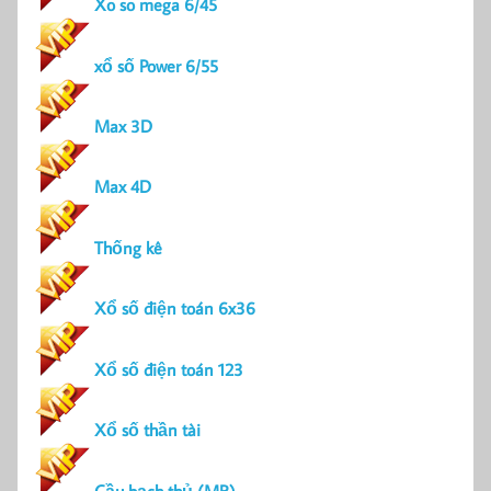
Xo so mega 6/45
xổ số Power 6/55
Max 3D
Max 4D
Thống kê
Xổ số điện toán 6x36
Xổ số điện toán 123
Xổ số thần tài
Cầu bạch thủ (MB)