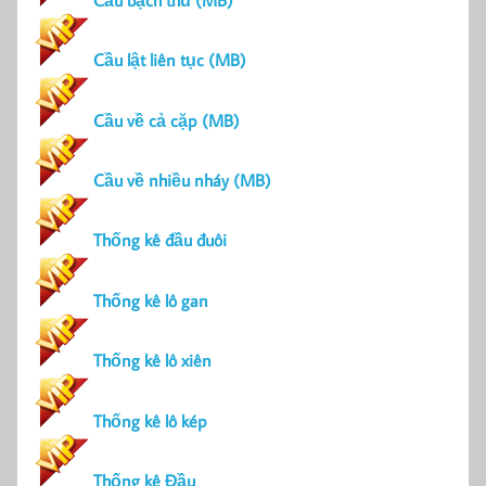
Cầu lật liên tục (MB)
Cầu về cả cặp (MB)
Cầu về nhiều nháy (MB)
Thống kê đầu đuôi
Thống kê lô gan
Thống kê lô xiên
Thống kê lô kép
Thống kê Đầu