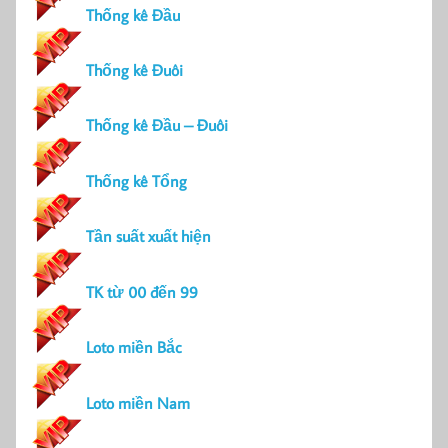
Thống kê Đầu
Thống kê Đuôi
Thống kê Đầu – Đuôi
Thống kê Tổng
Tần suất xuất hiện
TK từ 00 đến 99
Loto miền Bắc
Loto miền Nam