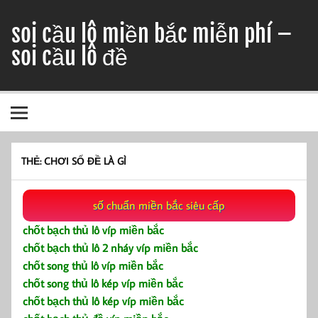
Skip
to
soi cầu lô miền bắc miễn phí –
content
soi cầu lô đề
soi cầu lô miền bắc miễn phí – soi cầu lô đề
THẺ:
CHƠI SỐ ĐỀ LÀ GÌ
số chuẩn miền bắc siêu cấp
chốt bạch thủ lô víp miền bắc
chốt bạch thủ lô 2 nháy víp miền bắc
chốt song thủ lô víp miền bắc
chốt song thủ lô kép víp miền bắc
chốt bạch thủ lô kép víp miền bắc