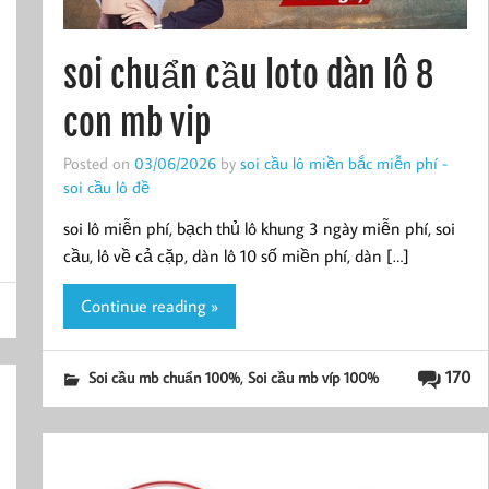
soi chuẩn cầu loto dàn lô 8
con mb vip
Posted on
03/06/2026
by
soi cầu lô miền bắc miễn phí -
soi cầu lô đề
soi lô miễn phí, bạch thủ lô khung 3 ngày miễn phí, soi
cầu, lô về cả cặp, dàn lô 10 số miền phí, dàn […]
Continue reading »
,
170
Soi cầu mb chuẩn 100%
Soi cầu mb víp 100%