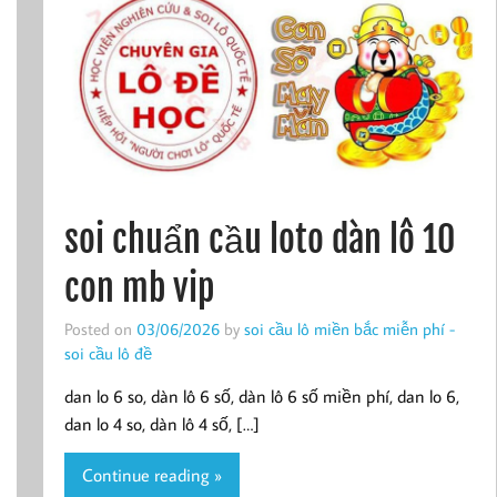
soi chuẩn cầu loto dàn lô 10
con mb vip
Posted on
03/06/2026
by
soi cầu lô miền bắc miễn phí -
soi cầu lô đề
dan lo 6 so, dàn lô 6 số, dàn lô 6 số miền phí, dan lo 6,
dan lo 4 so, dàn lô 4 số, […]
Continue reading »