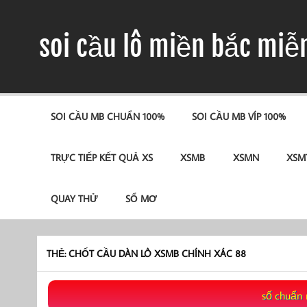
Skip
to
content
soi cầu lô miền bắc miễn
soi cầu lô miền bắc miễn phí – soi cầu lô đề
SOI CẦU MB CHUẨN 100%
SOI CẦU MB VÍP 100%
TRỰC TIẾP KẾT QUẢ XS
XSMB
XSMN
XSM
QUAY THỬ
SỔ MƠ
THẺ:
CHỐT CẦU DÀN LÔ XSMB CHÍNH XÁC 88
số chuẩn 