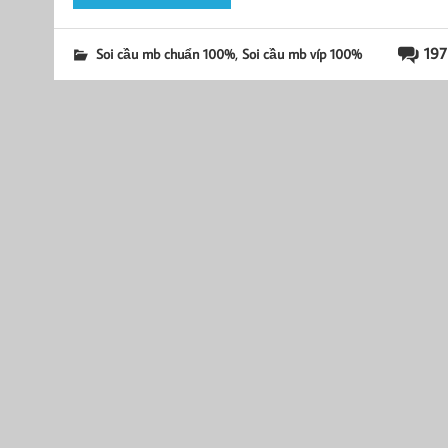
,
197
Soi cầu mb chuẩn 100%
Soi cầu mb víp 100%