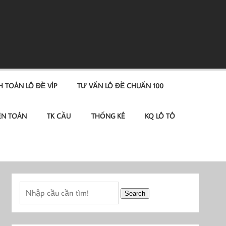
H TOÁN LÔ ĐỀ VÍP
TƯ VẤN LÔ ĐỀ CHUẨN 100
ỆN TOÁN
TK CẦU
THỐNG KÊ
KQ LÔ TÔ
Search