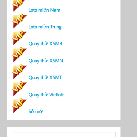
Loto miền Nam
Loto miền Trung
Quay thử XSMB
Quay thử XSMN
Quay thử XSMT
Quay thử Vietlott
Sổ mơ