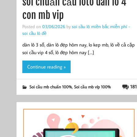
soi chuẩn cầu loto dàn lô 4
con mb vip
Posted on
03/06/2026
by
soi cầu lô miền bắc miễn phí -
soi cầu lô đề
dàn lô 3 số, dàn lô đẹp hôm nay, lo kep mb, lô về cả cặp
soi cầu vip 4 số, lô đẹp hôm nay […]
Continue reading »
,
181
Soi cầu mb chuẩn 100%
Soi cầu mb víp 100%