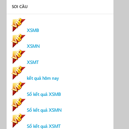
SOI CẦU
XSMB
XSMN
XSMT
kết quả hôm nay
Sổ kết quả XSMB
Sổ kết quả XSMN
Sổ kết quả XSMT