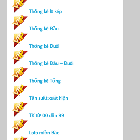
Thống kê lô kép
Thống kê Đầu
Thống kê Đuôi
Thống kê Đầu – Đuôi
Thống kê Tổng
Tần suất xuất hiện
TK từ 00 đến 99
Loto miền Bắc