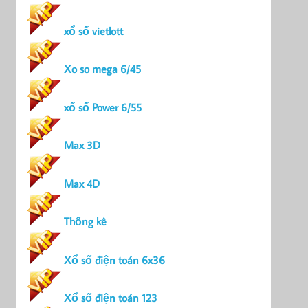
xổ số vietlott
Xo so mega 6/45
xổ số Power 6/55
Max 3D
Max 4D
Thống kê
Xổ số điện toán 6x36
Xổ số điện toán 123