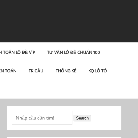
H TOÁN LÔ ĐỀ VÍP
TƯ VẤN LÔ ĐỀ CHUẨN 100
ỆN TOÁN
TK CẦU
THỐNG KÊ
KQ LÔ TÔ
Search