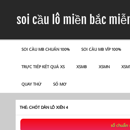
Skip
to
content
soi cầu lô miền bắc miễn
soi cầu lô miền bắc miễn phí – soi cầu lô đề
SOI CẦU MB CHUẨN 100%
SOI CẦU MB VÍP 100%
TRỰC TIẾP KẾT QUẢ XS
XSMB
XSMN
XSM
QUAY THỬ
SỔ MƠ
THẺ:
CHỐT DÀN LÔ XIÊN 4
số chuẩn 