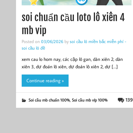
soi chuẩn cầu loto lô xiên 4
mb vip
Posted on
03/06/2026
by
soi cầu lô miền bắc miễn phí -
soi cầu lô đề
xem cau lo hom nay, các cặp lô gan, dàn xiên 2, dàn
xiên 3, dự đoán lô xiên, dự đoán lô xiên 2, dự […]
Continue reading »
,
139
Soi cầu mb chuẩn 100%
Soi cầu mb víp 100%