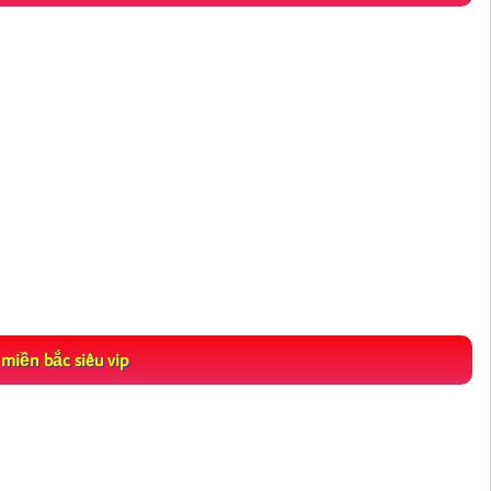
miền bắc siêu vip