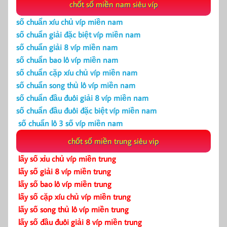
chốt số miền nam siêu víp
số chuẩn xíu chủ víp miền nam
số chuẩn giải đặc biệt víp miền nam
số chuẩn giải 8 víp miền nam
số chuẩn bao lô víp miền nam
số chuẩn cặp xíu chủ víp miền nam
số chuẩn song thủ lô víp miền nam
số chuẩn đầu đuôi giải 8 víp miền nam
số chuẩn đầu đuôi đặc biệt víp miền nam
số chuẩn lô 3 số víp miền nam
chốt số miền trung siêu vip
lấy số xỉu chủ víp miền trung
lấy số giải 8 víp miền trung
lấy số bao lô víp miền trung
lấy số cặp xíu chủ víp miền trung
lấy số song thủ lô víp miền trung
lấy số đầu đuôi giải 8 víp miền trung