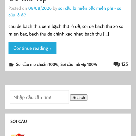
Posted on
08/08/2026
by
soi cầu lô miền bắc miễn phí - soi
cầu lô đề
cau de bach thu, xem bạch thủ lô đề, soi de bach thu xo so
mien bac, bach thu de chinh xac nhat, bach thu […]
Continue reading »
,
125
Soi cầu mb chuẩn 100%
Soi cầu mb víp 100%
Search
SOI CẦU