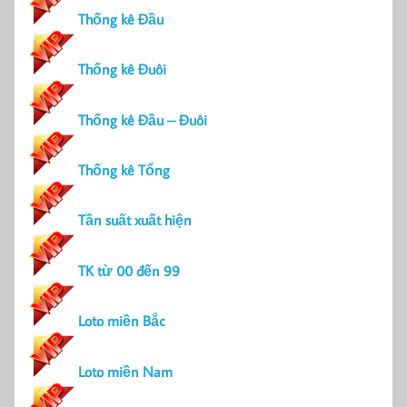
Thống kê Đầu
Thống kê Đuôi
Thống kê Đầu – Đuôi
Thống kê Tổng
Tần suất xuất hiện
TK từ 00 đến 99
Loto miền Bắc
Loto miền Nam