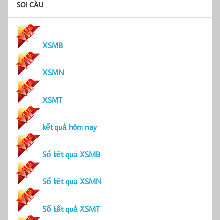
SOI CẦU
XSMB
XSMN
XSMT
kết quả hôm nay
Sổ kết quả XSMB
Sổ kết quả XSMN
Sổ kết quả XSMT