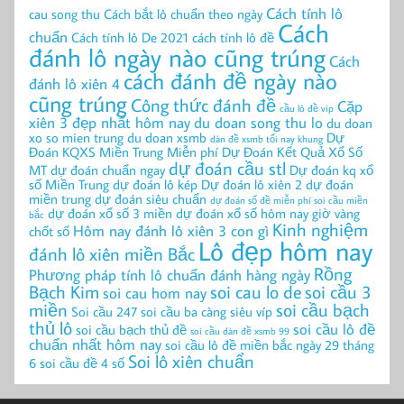
Cách tính lô
cau song thu
Cách bắt lô chuẩn theo ngày
Cách
chuẩn
Cách tính lô De 2021
cách tính lô đề
đánh lô ngày nào cũng trúng
Cách
cách đánh đề ngày nào
đánh lô xiên 4
cũng trúng
Công thức đánh đề
Cặp
cầu lô đề vip
xiên 3 đẹp nhất hôm nay
du doan song thu lo
du doan
xo so mien trung
du doan xsmb
Dự
dàn đề xsmb tối nay khung
Đoán KQXS Miền Trung Miễn phí
Dự Đoán Kết Quả Xổ Số
dự đoán cầu stl
MT
dự đoán chuẩn ngay
Dự đoán kq xổ
số Miền Trung
dự đoán lô kép
Dự đoán lô xiên 2
dự đoán
miền trung
dự đoán siêu chuẩn
dự đoán số đề miễn phí soi cầu miền
dự đoán xổ số 3 miền
dự đoán xổ số hôm nay
giờ vàng
bắc
Kinh nghiệm
Hôm nay đánh lô xiên 3 con gì
chốt số
Lô đẹp hôm nay
đánh lô xiên miền Bắc
Rồng
Phương pháp tính lô chuẩn đánh hàng ngày
Bạch Kim
soi cau lo de
soi cầu 3
soi cau hom nay
miền
soi cầu bạch
Soi cầu 247
soi cầu ba càng siêu víp
thủ lô
soi cầu lô đề
soi cầu bạch thủ đề
soi cầu dàn đề xsmb 99
chuẩn nhất hôm nay
soi cầu lô đề miền bắc ngày 29 tháng
Soi lô xiên chuẩn
6
soi cầu đề 4 số