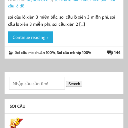
cầu lô đề
soi cầu lô xiên 3 miền bắc, soi cầu lô xiên 3 miền phí, soi
cầu lô xiên 3 miễn phí, soi cầu xiên 2 […]
Continue reading »
,
144
Soi cầu mb chuẩn 100%
Soi cầu mb víp 100%
Search
SOI CẦU