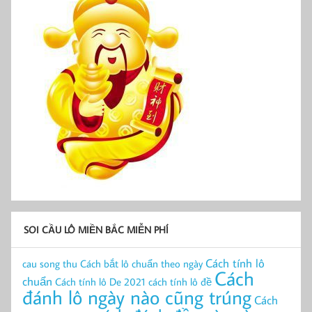
SOI CẦU LÔ MIỀN BẮC MIỄN PHÍ
Cách tính lô
cau song thu
Cách bắt lô chuẩn theo ngày
Cách
chuẩn
Cách tính lô De 2021
cách tính lô đề
đánh lô ngày nào cũng trúng
Cách