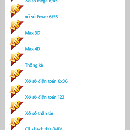
Xo so mega 6/45
xổ số Power 6/55
Max 3D
Max 4D
Thống kê
Xổ số điện toán 6x36
Xổ số điện toán 123
Xổ số thần tài
Cầu bạch thủ (MB)