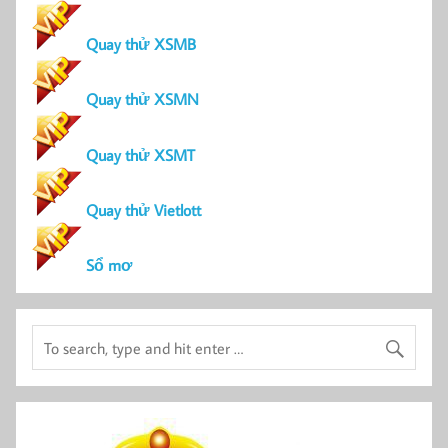
Quay thử XSMB
Quay thử XSMN
Quay thử XSMT
Quay thử Vietlott
Sổ mơ