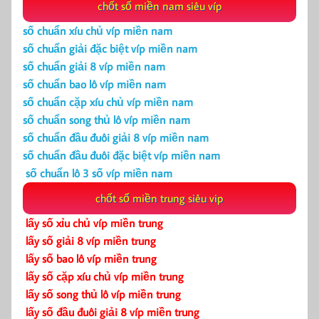
chốt số miền nam siêu víp
số chuẩn xíu chủ víp miền nam
số chuẩn giải đặc biệt víp miền nam
số chuẩn giải 8 víp miền nam
số chuẩn bao lô víp miền nam
số chuẩn cặp xíu chủ víp miền nam
số chuẩn song thủ lô víp miền nam
số chuẩn đầu đuôi giải 8 víp miền nam
số chuẩn đầu đuôi đặc biệt víp miền nam
số chuẩn lô 3 số víp miền nam
chốt số miền trung siêu vip
lấy số xỉu chủ víp miền trung
lấy số giải 8 víp miền trung
lấy số bao lô víp miền trung
lấy số cặp xíu chủ víp miền trung
lấy số song thủ lô víp miền trung
lấy số đầu đuôi giải 8 víp miền trung