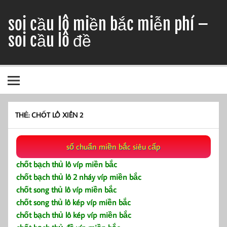
Skip
to
soi cầu lô miền bắc miễn phí –
content
soi cầu lô đề
soi cầu lô miền bắc miễn phí – soi cầu lô đề
THẺ:
CHỐT LÔ XIÊN 2
số chuẩn miền bắc siêu cấp
chốt bạch thủ lô víp miền bắc
chốt bạch thủ lô 2 nháy víp miền bắc
chốt song thủ lô víp miền bắc
chốt song thủ lô kép víp miền bắc
chốt bạch thủ lô kép víp miền bắc