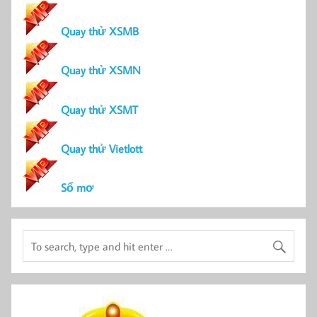
Quay thử XSMB
Quay thử XSMN
Quay thử XSMT
Quay thử Vietlott
Sổ mơ