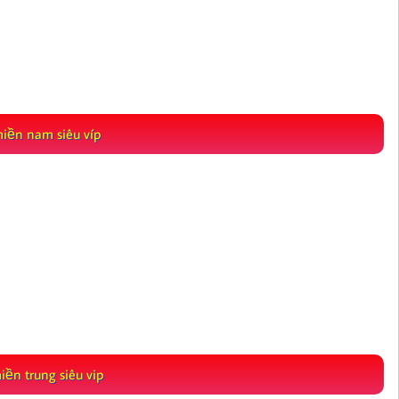
miền nam siêu víp
iền trung siêu vip