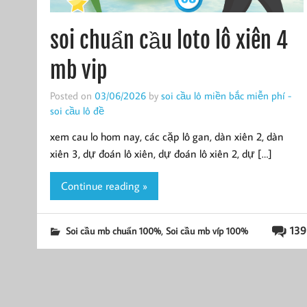
soi chuẩn cầu loto lô xiên 4
mb vip
Posted on
03/06/2026
by
soi cầu lô miền bắc miễn phí -
soi cầu lô đề
xem cau lo hom nay, các cặp lô gan, dàn xiên 2, dàn
xiên 3, dự đoán lô xiên, dự đoán lô xiên 2, dự […]
Continue reading »
,
139
Soi cầu mb chuẩn 100%
Soi cầu mb víp 100%