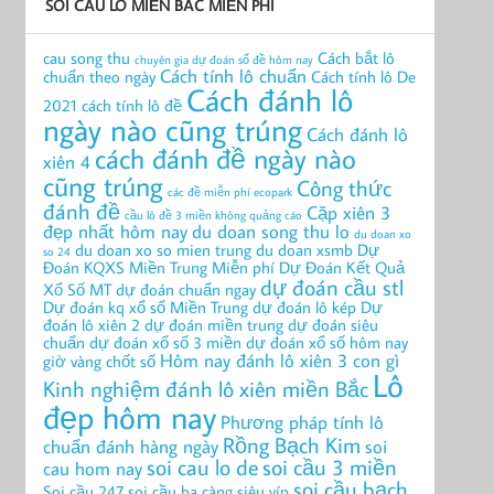
SOI CẦU LÔ MIỀN BẮC MIỄN PHÍ
cau song thu
Cách bắt lô
chuyên gia dự đoán số đề hôm nay
Cách tính lô chuẩn
chuẩn theo ngày
Cách tính lô De
Cách đánh lô
2021
cách tính lô đề
ngày nào cũng trúng
Cách đánh lô
cách đánh đề ngày nào
xiên 4
cũng trúng
Công thức
các đề miễn phí ecopark
đánh đề
Cặp xiên 3
cầu lô đề 3 miền không quảng cáo
đẹp nhất hôm nay
du doan song thu lo
du doan xo
du doan xo so mien trung
du doan xsmb
Dự
so 24
Đoán KQXS Miền Trung Miễn phí
Dự Đoán Kết Quả
dự đoán cầu stl
Xổ Số MT
dự đoán chuẩn ngay
Dự đoán kq xổ số Miền Trung
dự đoán lô kép
Dự
đoán lô xiên 2
dự đoán miền trung
dự đoán siêu
chuẩn
dự đoán xổ số 3 miền
dự đoán xổ số hôm nay
Hôm nay đánh lô xiên 3 con gì
giờ vàng chốt số
Lô
Kinh nghiệm đánh lô xiên miền Bắc
đẹp hôm nay
Phương pháp tính lô
Rồng Bạch Kim
chuẩn đánh hàng ngày
soi
soi cau lo de
soi cầu 3 miền
cau hom nay
soi cầu bạch
Soi cầu 247
soi cầu ba càng siêu víp