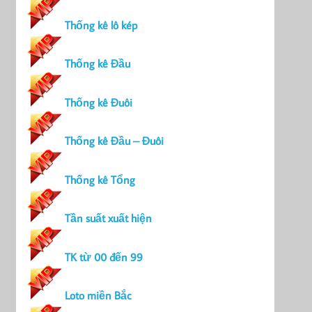
Thống kê lô kép
Thống kê Đầu
Thống kê Đuôi
Thống kê Đầu – Đuôi
Thống kê Tổng
Tần suất xuất hiện
TK từ 00 đến 99
Loto miền Bắc