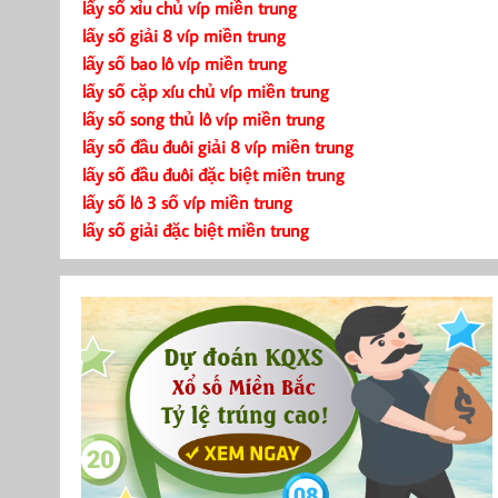
lấy số xỉu chủ víp miền trung
lấy số giải 8 víp miền trung
lấy số bao lô víp miền trung
lấy số cặp xíu chủ víp miền trung
lấy số song thủ lô víp miền trung
lấy số đầu đuôi giải 8 víp miền trung
lấy số đầu đuôi đặc biệt miền trung
lấy số lô 3 số víp miền trung
lấy số giải đặc biệt miền trung