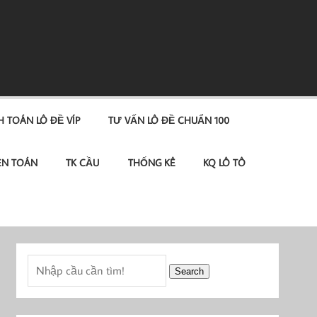
H TOÁN LÔ ĐỀ VÍP
TƯ VẤN LÔ ĐỀ CHUẨN 100
ỆN TOÁN
TK CẦU
THỐNG KÊ
KQ LÔ TÔ
Search