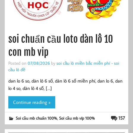
soi chuẩn cầu loto dàn lô 10
con mb vip
Posted on
07/08/2026
by
soi cầu lô miền bắc miễn phí - soi
cầu lô đề
dan lo 6 so, dàn lô 6 số, dàn lô 6 số miền phí, dan lo 6, dan
lo 4 so, dàn lô 4 số, […]
Continue reading »
,
157
Soi cầu mb chuẩn 100%
Soi cầu mb víp 100%