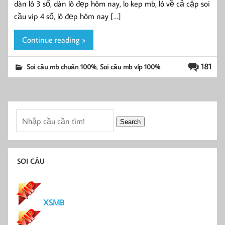
dàn lô 3 số, dàn lô đẹp hôm nay, lo kep mb, lô về cả cặp soi
cầu vip 4 số, lô đẹp hôm nay […]
Continue reading »
,
181
Soi cầu mb chuẩn 100%
Soi cầu mb víp 100%
Search
SOI CẦU
XSMB