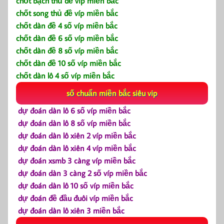
chốt bạch thủ đề víp miền bắc
chốt song thủ đề víp miền bắc
chốt dàn đề 4 số víp miền bắc
chốt dàn đề 6 số víp miền bắc
chốt dàn đề 8 số víp miền bắc
chốt dàn đề 10 số víp miền bắc
chốt dàn lô 4 số víp miền bắc
số chuẩn miền bắc siêu vip
dự đoán dàn lô 6 số víp miền bắc
dự đoán dàn lô 8 số víp miền bắc
dự đoán dàn lô xiên 2 víp miền bắc
dự đoán dàn lô xiên 4 víp miền bắc
dự đoán xsmb 3 càng víp miền bắc
dự đoán dàn 3 càng 2 số víp miền bắc
dự đoán dàn lô 10 số víp miền bắc
dự đoán đề đầu đuôi víp miền bắc
dự đoán dàn lô xiên 3 miền bắc