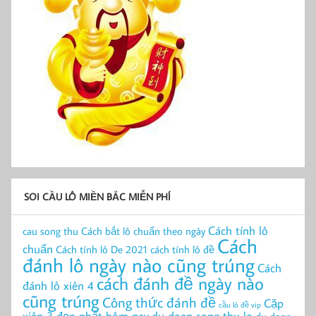
SOI CẦU LÔ MIỀN BẮC MIỄN PHÍ
Cách tính lô
cau song thu
Cách bắt lô chuẩn theo ngày
Cách
chuẩn
Cách tính lô De 2021
cách tính lô đề
đánh lô ngày nào cũng trúng
Cách
cách đánh đề ngày nào
đánh lô xiên 4
cũng trúng
Công thức đánh đề
Cặp
cầu lô đề vip
xiên 3 đẹp nhất hôm nay
du doan song thu lo