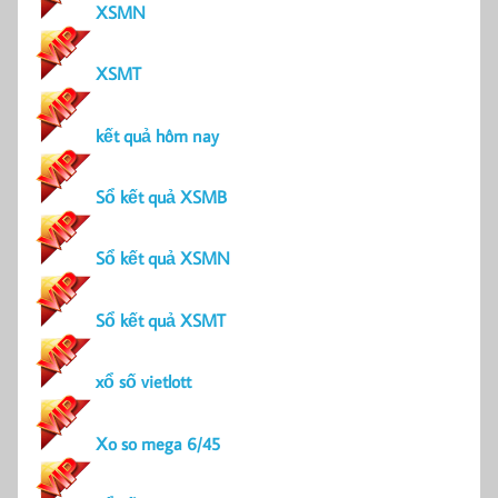
XSMN
XSMT
kết quả hôm nay
Sổ kết quả XSMB
Sổ kết quả XSMN
Sổ kết quả XSMT
xổ số vietlott
Xo so mega 6/45