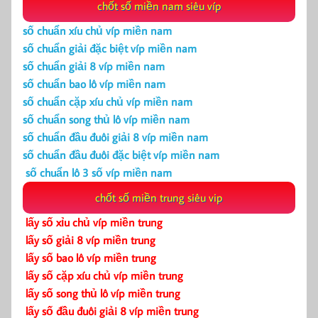
chốt số miền nam siêu víp
số chuẩn xíu chủ víp miền nam
số chuẩn giải đặc biệt víp miền nam
số chuẩn giải 8 víp miền nam
số chuẩn bao lô víp miền nam
số chuẩn cặp xíu chủ víp miền nam
số chuẩn song thủ lô víp miền nam
số chuẩn đầu đuôi giải 8 víp miền nam
số chuẩn đầu đuôi đặc biệt víp miền nam
số chuẩn lô 3 số víp miền nam
chốt số miền trung siêu vip
lấy số xỉu chủ víp miền trung
lấy số giải 8 víp miền trung
lấy số bao lô víp miền trung
lấy số cặp xíu chủ víp miền trung
lấy số song thủ lô víp miền trung
lấy số đầu đuôi giải 8 víp miền trung