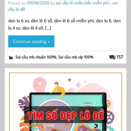
Posted on
09/08/2026
by
soi cầu lô miền bắc miễn phí - soi
cầu lô đề
dan lo 6 so, dàn lô 6 số, dàn lô 6 số miền phí, dan lo 6, dan
lo 4 so, dàn lô 4 số, […]
Continue reading »
,
157
Soi cầu mb chuẩn 100%
Soi cầu mb víp 100%