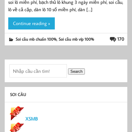
soi lô miễn phí, bạch thủ lô khung 3 ngày miễn phí, soi cầu,
lô về cả cặp, dàn lô 10 số miền phí, dàn […]
Continue reading »
,
170
Soi cầu mb chuẩn 100%
Soi cầu mb víp 100%
Search
SOI CẦU
XSMB