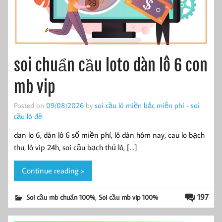
soi chuẩn cầu loto dàn lô 6 con
mb vip
Posted on
09/08/2026
by
soi cầu lô miền bắc miễn phí - soi
cầu lô đề
dan lo 6, dàn lô 6 số miền phí, lô dàn hôm nay, cau lo bạch
thu, lô vip 24h, soi cầu bạch thủ lô, […]
Continue reading »
,
197
Soi cầu mb chuẩn 100%
Soi cầu mb víp 100%