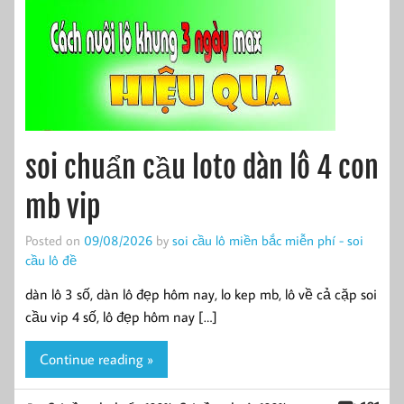
soi chuẩn cầu loto dàn lô 4 con
mb vip
Posted on
09/08/2026
by
soi cầu lô miền bắc miễn phí - soi
cầu lô đề
dàn lô 3 số, dàn lô đẹp hôm nay, lo kep mb, lô về cả cặp soi
cầu vip 4 số, lô đẹp hôm nay […]
Continue reading »