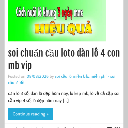
soi chuẩn cầu loto dàn lô 4 con
mb vip
Posted on
08/08/2026
by
soi cầu lô miền bắc miễn phí - soi
cầu lô đề
dàn lô 3 số, dàn lô đẹp hôm nay, lo kep mb, lô về cả cặp soi
cầu vip 4 số, lô đẹp hôm nay […]
Continue reading »