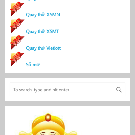
Quay thử XSMN
Quay thử XSMT
Quay thử Vietlott
Sổ mơ