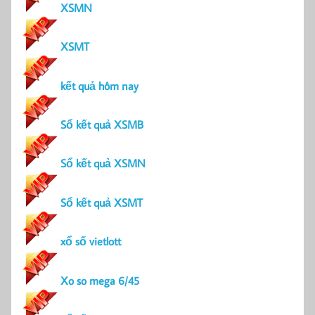
XSMN
XSMT
kết quả hôm nay
Sổ kết quả XSMB
Sổ kết quả XSMN
Sổ kết quả XSMT
xổ số vietlott
Xo so mega 6/45