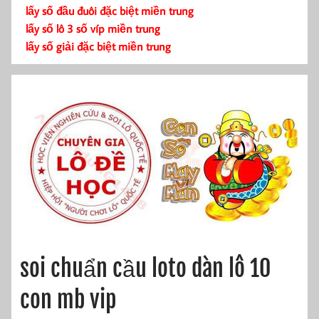
lấy số đầu đuôi đặc biệt miền trung
lấy số lô 3 số víp miền trung
lấy số giải đặc biệt miền trung
soi chuẩn cầu loto dàn lô 10
con mb vip