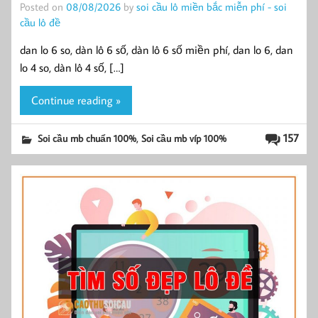
Posted on
08/08/2026
by
soi cầu lô miền bắc miễn phí - soi
cầu lô đề
dan lo 6 so, dàn lô 6 số, dàn lô 6 số miền phí, dan lo 6, dan
lo 4 so, dàn lô 4 số, […]
Continue reading »
,
157
Soi cầu mb chuẩn 100%
Soi cầu mb víp 100%