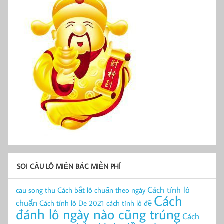
SOI CẦU LÔ MIỀN BẮC MIỄN PHÍ
Cách tính lô
cau song thu
Cách bắt lô chuẩn theo ngày
Cách
chuẩn
Cách tính lô De 2021
cách tính lô đề
đánh lô ngày nào cũng trúng
Cách