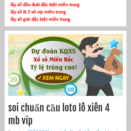
lấy số đầu đuôi đặc biệt miền trung
lấy số lô 3 số víp miền trung
lấy số giải đặc biệt miền trung
soi chuẩn cầu loto lô xiên 4
mb vip