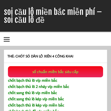
Skip
to
soi cầu lô miền bắc miễn phí –
content
soi cầu lô đề
soi cầu lô miền bắc miễn phí – soi cầu lô đề
THẺ:
CHỐT SỐ DÀN LÔ XIÊN 4 CÔNG KHAI
số chuẩn miền bắc siêu cấp
chốt bạch thủ lô víp miền bắc
chốt bạch thủ lô 2 nháy víp miền bắc
chốt song thủ lô víp miền bắc
chốt song thủ lô kép víp miền bắc
chốt bạch thủ lô kép víp miền bắc