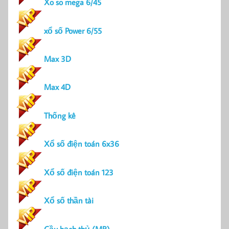
Xo so mega 6/45
xổ số Power 6/55
Max 3D
Max 4D
Thống kê
Xổ số điện toán 6x36
Xổ số điện toán 123
Xổ số thần tài
Cầu bạch thủ (MB)