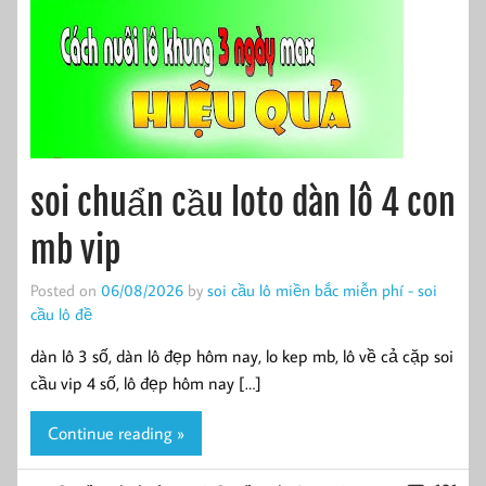
soi chuẩn cầu loto dàn lô 4 con
mb vip
Posted on
06/08/2026
by
soi cầu lô miền bắc miễn phí - soi
cầu lô đề
dàn lô 3 số, dàn lô đẹp hôm nay, lo kep mb, lô về cả cặp soi
cầu vip 4 số, lô đẹp hôm nay […]
Continue reading »