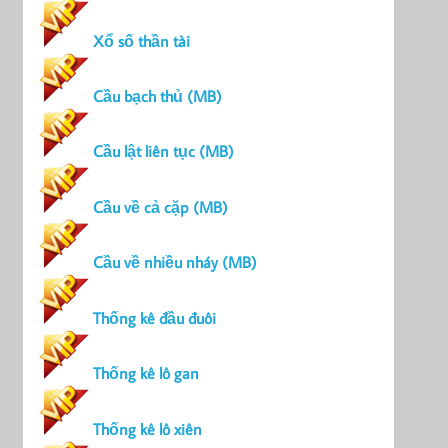
Xổ số thần tài
Cầu bạch thủ (MB)
Cầu lật liên tục (MB)
Cầu về cả cặp (MB)
Cầu về nhiều nháy (MB)
Thống kê đầu đuôi
Thống kê lô gan
Thống kê lô xiên