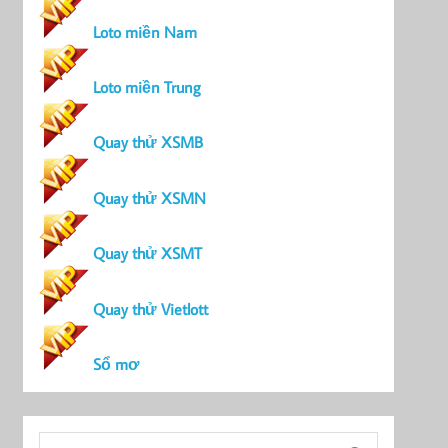
Loto miền Nam
Loto miền Trung
Quay thử XSMB
Quay thử XSMN
Quay thử XSMT
Quay thử Vietlott
Sổ mơ