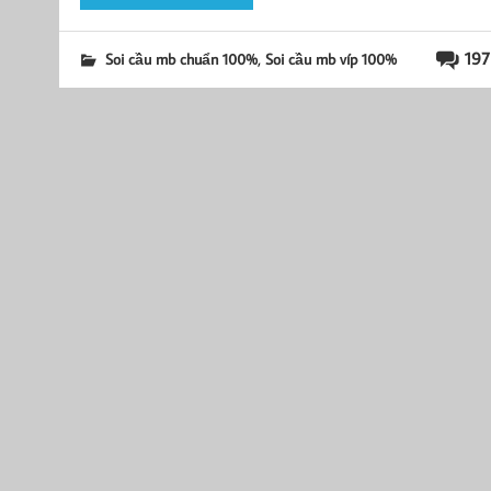
,
197
Soi cầu mb chuẩn 100%
Soi cầu mb víp 100%