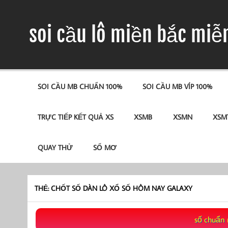
Skip
to
content
soi cầu lô miền bắc miễn
soi cầu lô miền bắc miễn phí – soi cầu lô đề
SOI CẦU MB CHUẨN 100%
SOI CẦU MB VÍP 100%
TRỰC TIẾP KẾT QUẢ XS
XSMB
XSMN
XSM
QUAY THỬ
SỔ MƠ
THẺ:
CHỐT SỐ DÀN LÔ XỔ SỐ HÔM NAY GALAXY
số chuẩn 