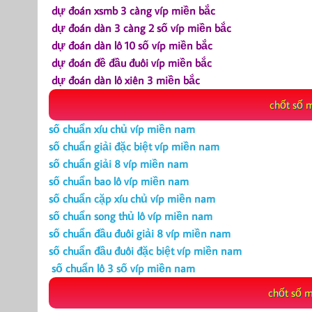
dự đoán xsmb 3 càng víp miền bắc
dự đoán dàn 3 càng 2 số víp miền bắc
dự đoán dàn lô 10 số víp miền bắc
dự đoán đề đầu đuôi víp miền bắc
dự đoán dàn lô xiên 3 miền bắc
chốt số 
số chuẩn xíu chủ víp miền nam
số chuẩn giải đặc biệt víp miền nam
số chuẩn giải 8 víp miền nam
số chuẩn bao lô víp miền nam
số chuẩn cặp xíu chủ víp miền nam
số chuẩn song thủ lô víp miền nam
số chuẩn đầu đuôi giải 8 víp miền nam
số chuẩn đầu đuôi đặc biệt víp miền nam
số chuẩn lô 3 số víp miền nam
chốt số m