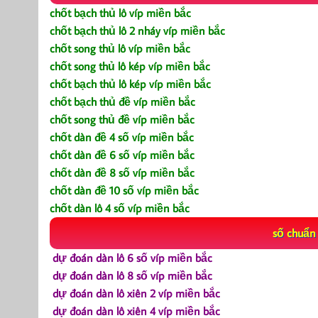
chốt bạch thủ lô víp miền bắc
chốt bạch thủ lô 2 nháy víp miền bắc
chốt song thủ lô víp miền bắc
chốt song thủ lô kép víp miền bắc
chốt bạch thủ lô kép víp miền bắc
chốt bạch thủ đề víp miền bắc
chốt song thủ đề víp miền bắc
chốt dàn đề 4 số víp miền bắc
chốt dàn đề 6 số víp miền bắc
chốt dàn đề 8 số víp miền bắc
chốt dàn đề 10 số víp miền bắc
chốt dàn lô 4 số víp miền bắc
số chuẩn 
dự đoán dàn lô 6 số víp miền bắc
dự đoán dàn lô 8 số víp miền bắc
dự đoán dàn lô xiên 2 víp miền bắc
dự đoán dàn lô xiên 4 víp miền bắc