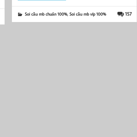
,
157
Soi cầu mb chuẩn 100%
Soi cầu mb víp 100%