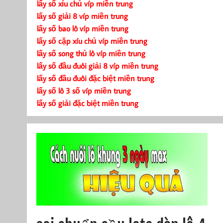
lấy số xỉu chủ víp miền trung
lấy số giải 8 víp miền trung
lấy số bao lô víp miền trung
lấy số cặp xíu chủ víp miền trung
lấy số song thủ lô víp miền trung
lấy số đầu đuôi giải 8 víp miền trung
lấy số đầu đuôi đặc biệt miền trung
lấy số lô 3 số víp miền trung
lấy số giải đặc biệt miền trung