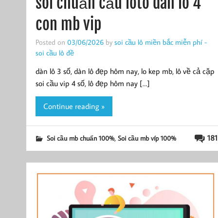
soi chuẩn cầu loto dàn lô 4
con mb vip
Posted on
03/06/2026
by
soi cầu lô miền bắc miễn phí -
soi cầu lô đề
dàn lô 3 số, dàn lô đẹp hôm nay, lo kep mb, lô về cả cặp
soi cầu vip 4 số, lô đẹp hôm nay […]
Continue reading »
,
181
Soi cầu mb chuẩn 100%
Soi cầu mb víp 100%