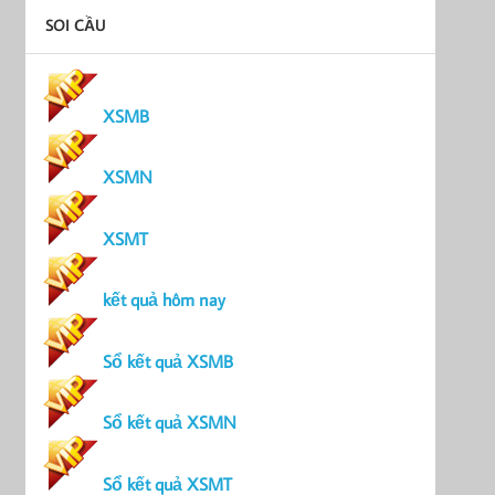
SOI CẦU
XSMB
XSMN
XSMT
kết quả hôm nay
Sổ kết quả XSMB
Sổ kết quả XSMN
Sổ kết quả XSMT