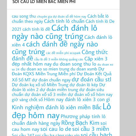
SOI CẦU LÔ MIỀN BẮC MIỄN PHÍ
cau song thu
Cách bắt lô
chuyên gia dự đoán số đề hôm nay
Cách tính lô chuẩn
chuẩn theo ngày
Cách tính lô De
Cách đánh lô
2021
cách tính lô đề
ngày nào cũng trúng
Cách đánh lô
cách đánh đề ngày nào
xiên 4
cũng trúng
Công thức
các đề miễn phí ecopark
đánh đề
Cặp xiên 3
cầu lô đề 3 miền không quảng cáo
đẹp nhất hôm nay
du doan song thu lo
du doan xo
du doan xo so mien trung
du doan xsmb
Dự
so 24
Đoán KQXS Miền Trung Miễn phí
Dự Đoán Kết Quả
dự đoán cầu stl
Xổ Số MT
dự đoán chuẩn ngay
Dự đoán kq xổ số Miền Trung
dự đoán lô kép
Dự
đoán lô xiên 2
dự đoán miền trung
dự đoán siêu
chuẩn
dự đoán xổ số 3 miền
dự đoán xổ số hôm nay
Hôm nay đánh lô xiên 3 con gì
giờ vàng chốt số
Lô
Kinh nghiệm đánh lô xiên miền Bắc
đẹp hôm nay
Phương pháp tính lô
Rồng Bạch Kim
chuẩn đánh hàng ngày
soi
soi cau lo de
soi cầu 3 miền
cau hom nay
soi cầu bạch
Soi cầu 247
soi cầu ba càng siêu víp