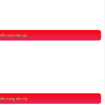
miền nam siêu víp
iền trung siêu vip