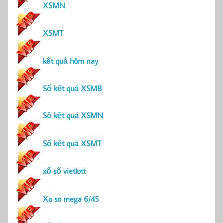
XSMN
XSMT
kết quả hôm nay
Sổ kết quả XSMB
Sổ kết quả XSMN
Sổ kết quả XSMT
xổ số vietlott
Xo so mega 6/45