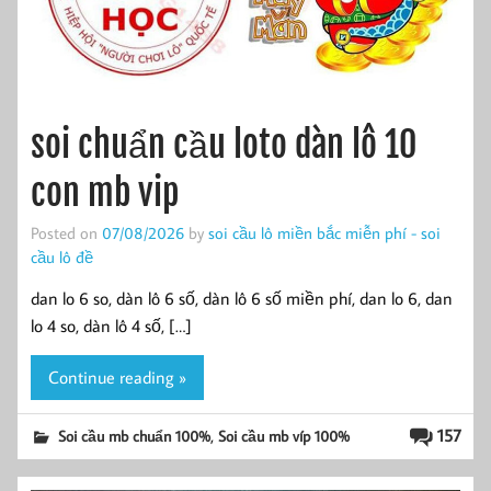
soi chuẩn cầu loto dàn lô 10
con mb vip
Posted on
07/08/2026
by
soi cầu lô miền bắc miễn phí - soi
cầu lô đề
dan lo 6 so, dàn lô 6 số, dàn lô 6 số miền phí, dan lo 6, dan
lo 4 so, dàn lô 4 số, […]
Continue reading »
,
157
Soi cầu mb chuẩn 100%
Soi cầu mb víp 100%