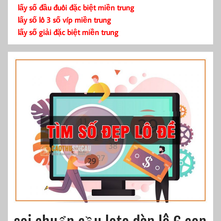
lấy số đầu đuôi đặc biệt miền trung
lấy số lô 3 số víp miền trung
lấy số giải đặc biệt miền trung