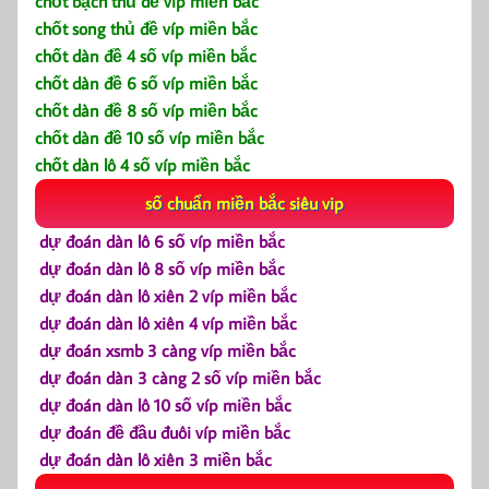
chốt bạch thủ đề víp miền bắc
chốt song thủ đề víp miền bắc
chốt dàn đề 4 số víp miền bắc
chốt dàn đề 6 số víp miền bắc
chốt dàn đề 8 số víp miền bắc
chốt dàn đề 10 số víp miền bắc
chốt dàn lô 4 số víp miền bắc
số chuẩn miền bắc siêu vip
dự đoán dàn lô 6 số víp miền bắc
dự đoán dàn lô 8 số víp miền bắc
dự đoán dàn lô xiên 2 víp miền bắc
dự đoán dàn lô xiên 4 víp miền bắc
dự đoán xsmb 3 càng víp miền bắc
dự đoán dàn 3 càng 2 số víp miền bắc
dự đoán dàn lô 10 số víp miền bắc
dự đoán đề đầu đuôi víp miền bắc
dự đoán dàn lô xiên 3 miền bắc