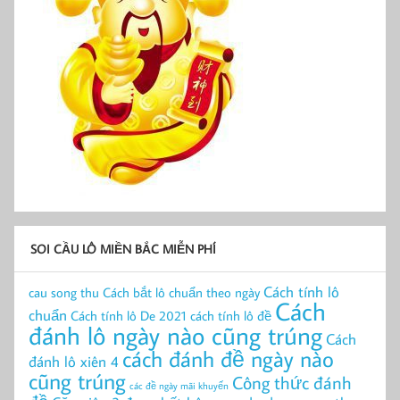
SOI CẦU LÔ MIỀN BẮC MIỄN PHÍ
Cách tính lô
cau song thu
Cách bắt lô chuẩn theo ngày
Cách
chuẩn
Cách tính lô De 2021
cách tính lô đề
đánh lô ngày nào cũng trúng
Cách
cách đánh đề ngày nào
đánh lô xiên 4
cũng trúng
Công thức đánh
các đề ngày mãi khuyến