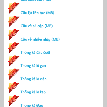
Cầu lật liên tục (MB)
Cầu về cả cặp (MB)
Cầu về nhiều nháy (MB)
Thống kê đầu đuôi
Thống kê lô gan
Thống kê lô xiên
Thống kê lô kép
Thống kê Đầu