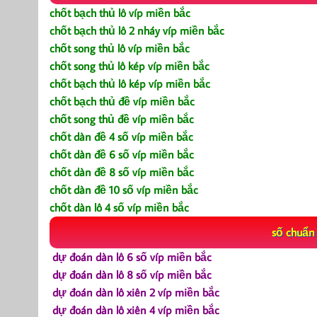
chốt bạch thủ lô víp miền bắc
chốt bạch thủ lô 2 nháy víp miền bắc
chốt song thủ lô víp miền bắc
chốt song thủ lô kép víp miền bắc
chốt bạch thủ lô kép víp miền bắc
chốt bạch thủ đề víp miền bắc
chốt song thủ đề víp miền bắc
chốt dàn đề 4 số víp miền bắc
chốt dàn đề 6 số víp miền bắc
chốt dàn đề 8 số víp miền bắc
chốt dàn đề 10 số víp miền bắc
chốt dàn lô 4 số víp miền bắc
số chuẩn 
dự đoán dàn lô 6 số víp miền bắc
dự đoán dàn lô 8 số víp miền bắc
dự đoán dàn lô xiên 2 víp miền bắc
dự đoán dàn lô xiên 4 víp miền bắc