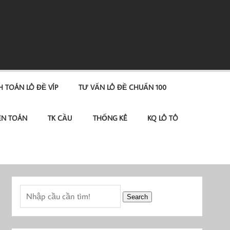
H TOÁN LÔ ĐỀ VÍP
TƯ VẤN LÔ ĐỀ CHUẨN 100
ỆN TOÁN
TK CẦU
THỐNG KÊ
KQ LÔ TÔ
Search