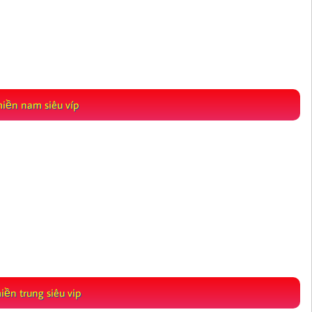
miền nam siêu víp
iền trung siêu vip