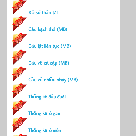
Xổ số thần tài
Cầu bạch thủ (MB)
Cầu lật liên tục (MB)
Cầu về cả cặp (MB)
Cầu về nhiều nháy (MB)
Thống kê đầu đuôi
Thống kê lô gan
Thống kê lô xiên