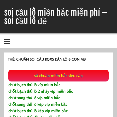
Skip
to
soi cầu lô miền bắc miễn phí –
content
soi cầu lô đề
soi cầu lô miền bắc miễn phí – soi cầu lô đề
THẺ:
CHUẨN SOI CẦU KQXS DÀN LÔ 6 CON MB
số chuẩn miền bắc siêu cấp
chốt bạch thủ lô víp miền bắc
chốt bạch thủ lô 2 nháy víp miền bắc
chốt song thủ lô víp miền bắc
chốt song thủ lô kép víp miền bắc
chốt bạch thủ lô kép víp miền bắc