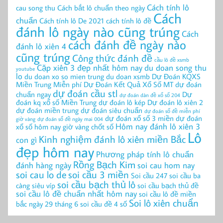
Cách tính lô
cau song thu
Cách bắt lô chuẩn theo ngày
Cách
chuẩn
Cách tính lô De 2021
cách tính lô đề
đánh lô ngày nào cũng trúng
Cách
cách đánh đề ngày nào
đánh lô xiên 4
cũng trúng
Công thức đánh đề
cầu lô đề xsmb
Cặp xiên 3 đẹp nhất hôm nay
du doan song thu
youtube
lo
du doan xo so mien trung
du doan xsmb
Dự Đoán KQXS
Miền Trung Miễn phí
Dự Đoán Kết Quả Xổ Số MT
dự đoán
dự đoán cầu stl
chuẩn ngay
Dự
dự đoán dàn đề xổ số 204
đoán kq xổ số Miền Trung
dự đoán lô kép
Dự đoán lô xiên 2
dự đoán miền trung
dự đoán siêu chuẩn
dự đoán số đề miễn phí
dự đoán xổ số 3 miền
dự đoán
giờ vàng
dự đoán số đề ngày mai 004
Hôm nay đánh lô xiên 3
xổ số hôm nay
giờ vàng chốt số
Lô
Kinh nghiệm đánh lô xiên miền Bắc
con gì
đẹp hôm nay
Phương pháp tính lô chuẩn
Rồng Bạch Kim
đánh hàng ngày
soi cau hom nay
soi cau lo de
soi cầu 3 miền
Soi cầu 247
soi cầu ba
soi cầu bạch thủ lô
càng siêu víp
soi cầu bạch thủ đề
soi cầu lô đề chuẩn nhất hôm nay
soi cầu lô đề miền
Soi lô xiên chuẩn
bắc ngày 29 tháng 6
soi cầu đề 4 số