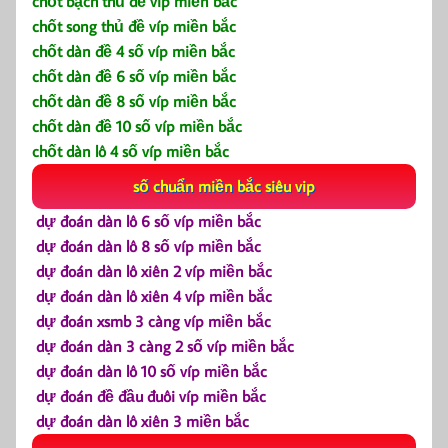
chốt bạch thủ đề víp miền bắc
chốt song thủ đề víp miền bắc
chốt dàn đề 4 số víp miền bắc
chốt dàn đề 6 số víp miền bắc
chốt dàn đề 8 số víp miền bắc
chốt dàn đề 10 số víp miền bắc
chốt dàn lô 4 số víp miền bắc
số chuẩn miền bắc siêu vip
dự đoán dàn lô 6 số víp miền bắc
dự đoán dàn lô 8 số víp miền bắc
dự đoán dàn lô xiên 2 víp miền bắc
dự đoán dàn lô xiên 4 víp miền bắc
dự đoán xsmb 3 càng víp miền bắc
dự đoán dàn 3 càng 2 số víp miền bắc
dự đoán dàn lô 10 số víp miền bắc
dự đoán đề đầu đuôi víp miền bắc
dự đoán dàn lô xiên 3 miền bắc