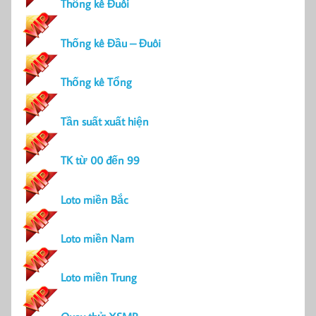
Thống kê Đuôi
Thống kê Đầu – Đuôi
Thống kê Tổng
Tần suất xuất hiện
TK từ 00 đến 99
Loto miền Bắc
Loto miền Nam
Loto miền Trung