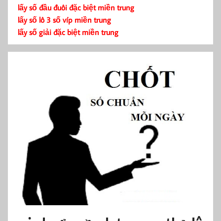
lấy số đầu đuôi đặc biệt miền trung
lấy số lô 3 số víp miền trung
lấy số giải đặc biệt miền trung