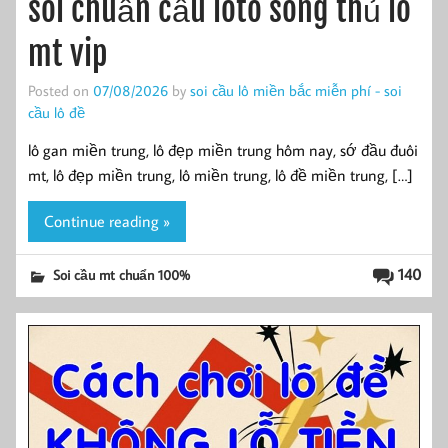
soi chuẩn cầu loto song thủ lô
mt vip
Posted on
07/08/2026
by
soi cầu lô miền bắc miễn phí - soi
cầu lô đề
lô gan miền trung, lô đẹp miền trung hôm nay, sớ đầu đuôi
mt, lô đẹp miền trung, lô miền trung, lô đề miền trung, […]
Continue reading »
140
Soi cầu mt chuẩn 100%