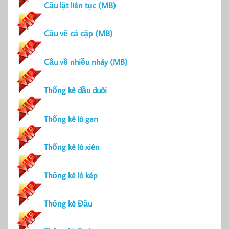
Cầu lật liên tục (MB)
Cầu về cả cặp (MB)
Cầu về nhiều nháy (MB)
Thống kê đầu đuôi
Thống kê lô gan
Thống kê lô xiên
Thống kê lô kép
Thống kê Đầu