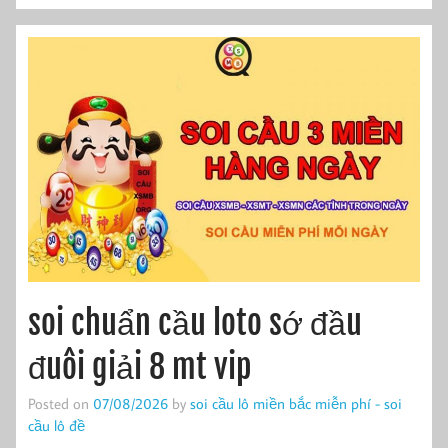
soi chuẩn cầu loto sớ đầu
đuôi giải 8 mt vip
Posted on
07/08/2026
by
soi cầu lô miền bắc miễn phí - soi
cầu lô đề