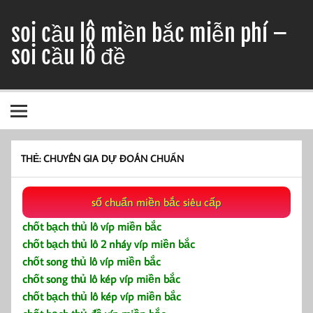
Skip
to
soi cầu lô miền bắc miễn phí –
content
soi cầu lô đề
soi cầu lô miền bắc miễn phí – soi cầu lô đề
THẺ:
CHUYÊN GIA DỰ ĐOÁN CHUẨN
số chuẩn miền bắc siêu cấp
chốt bạch thủ lô víp miền bắc
chốt bạch thủ lô 2 nháy víp miền bắc
chốt song thủ lô víp miền bắc
chốt song thủ lô kép víp miền bắc
chốt bạch thủ lô kép víp miền bắc