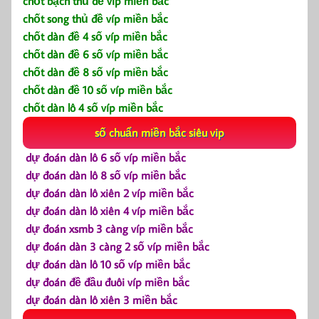
chốt bạch thủ đề víp miền bắc
chốt song thủ đề víp miền bắc
chốt dàn đề 4 số víp miền bắc
chốt dàn đề 6 số víp miền bắc
chốt dàn đề 8 số víp miền bắc
chốt dàn đề 10 số víp miền bắc
chốt dàn lô 4 số víp miền bắc
số chuẩn miền bắc siêu vip
dự đoán dàn lô 6 số víp miền bắc
dự đoán dàn lô 8 số víp miền bắc
dự đoán dàn lô xiên 2 víp miền bắc
dự đoán dàn lô xiên 4 víp miền bắc
dự đoán xsmb 3 càng víp miền bắc
dự đoán dàn 3 càng 2 số víp miền bắc
dự đoán dàn lô 10 số víp miền bắc
dự đoán đề đầu đuôi víp miền bắc
dự đoán dàn lô xiên 3 miền bắc