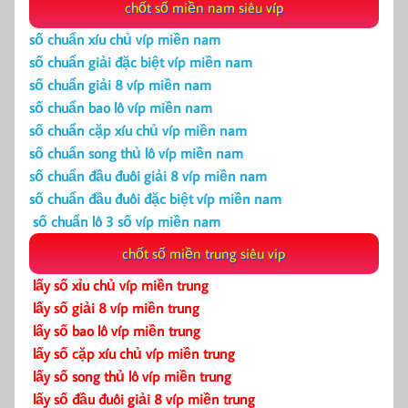
chốt số miền nam siêu víp
số chuẩn xíu chủ víp miền nam
số chuẩn giải đặc biệt víp miền nam
số chuẩn giải 8 víp miền nam
số chuẩn bao lô víp miền nam
số chuẩn cặp xíu chủ víp miền nam
số chuẩn song thủ lô víp miền nam
số chuẩn đầu đuôi giải 8 víp miền nam
số chuẩn đầu đuôi đặc biệt víp miền nam
số chuẩn lô 3 số víp miền nam
chốt số miền trung siêu vip
lấy số xỉu chủ víp miền trung
lấy số giải 8 víp miền trung
lấy số bao lô víp miền trung
lấy số cặp xíu chủ víp miền trung
lấy số song thủ lô víp miền trung
lấy số đầu đuôi giải 8 víp miền trung