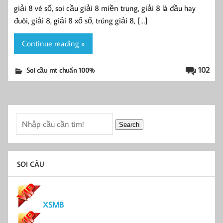
giải 8 vé số, soi cầu giải 8 miền trung, giải 8 là đầu hay
đuôi, giải 8, giải 8 xổ số, trúng giải 8, […]
Continue reading »
102
Soi cầu mt chuẩn 100%
Search
SOI CẦU
XSMB