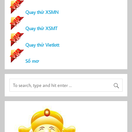
Quay thử XSMN
Quay thử XSMT
Quay thử Vietlott
Sổ mơ