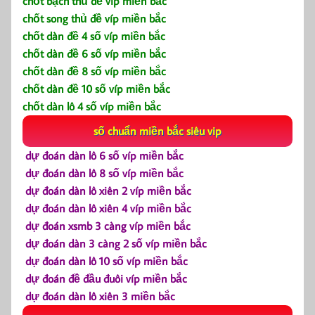
chốt bạch thủ đề víp miền bắc
chốt song thủ đề víp miền bắc
chốt dàn đề 4 số víp miền bắc
chốt dàn đề 6 số víp miền bắc
chốt dàn đề 8 số víp miền bắc
chốt dàn đề 10 số víp miền bắc
chốt dàn lô 4 số víp miền bắc
số chuẩn miền bắc siêu vip
dự đoán dàn lô 6 số víp miền bắc
dự đoán dàn lô 8 số víp miền bắc
dự đoán dàn lô xiên 2 víp miền bắc
dự đoán dàn lô xiên 4 víp miền bắc
dự đoán xsmb 3 càng víp miền bắc
dự đoán dàn 3 càng 2 số víp miền bắc
dự đoán dàn lô 10 số víp miền bắc
dự đoán đề đầu đuôi víp miền bắc
dự đoán dàn lô xiên 3 miền bắc