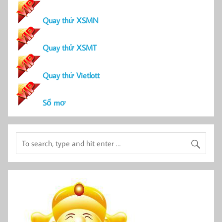
Quay thử XSMN
Quay thử XSMT
Quay thử Vietlott
Sổ mơ