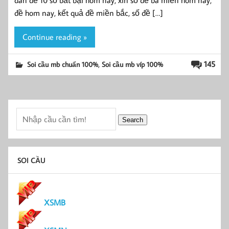
dàn đề 10 số bất bại hôm nay, xin số đề ba miền hôm nay,
đề hom nay, kết quả đề miền bắc, số đề […]
Continue reading »
,
145
Soi cầu mb chuẩn 100%
Soi cầu mb víp 100%
Search
SOI CẦU
XSMB