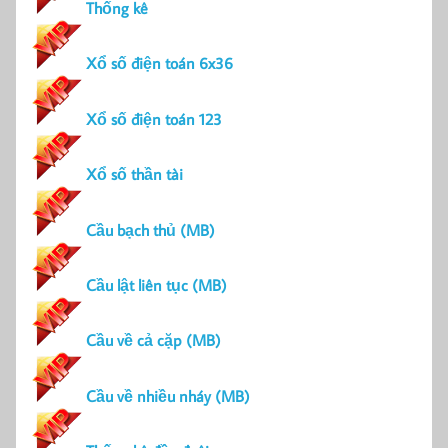
Thống kê
Xổ số điện toán 6x36
Xổ số điện toán 123
Xổ số thần tài
Cầu bạch thủ (MB)
Cầu lật liên tục (MB)
Cầu về cả cặp (MB)
Cầu về nhiều nháy (MB)