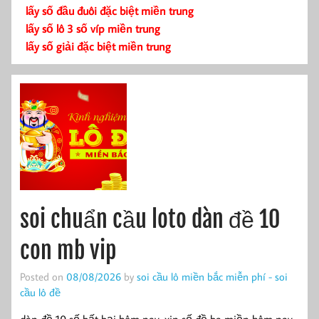
lấy số đầu đuôi đặc biệt miền trung
lấy số lô 3 số víp miền trung
lấy số giải đặc biệt miền trung
soi chuẩn cầu loto dàn đề 10
con mb vip
Posted on
08/08/2026
by
soi cầu lô miền bắc miễn phí - soi
cầu lô đề