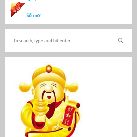
Sổ mơ