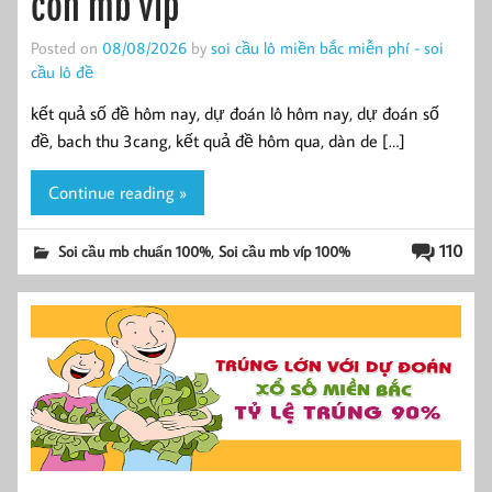
con mb vip
Posted on
08/08/2026
by
soi cầu lô miền bắc miễn phí - soi
cầu lô đề
kết quả số đề hôm nay, dự đoán lô hôm nay, dự đoán số
đề, bach thu 3cang, kết quả đề hôm qua, dàn de […]
Continue reading »
,
110
Soi cầu mb chuẩn 100%
Soi cầu mb víp 100%