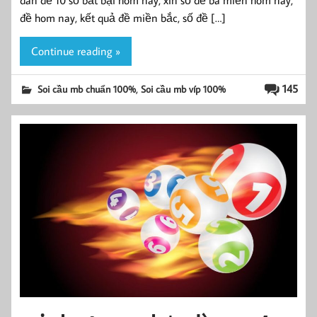
dàn đề 10 số bất bại hôm nay, xin số đề ba miền hôm nay,
đề hom nay, kết quả đề miền bắc, số đề […]
Continue reading »
,
145
Soi cầu mb chuẩn 100%
Soi cầu mb víp 100%