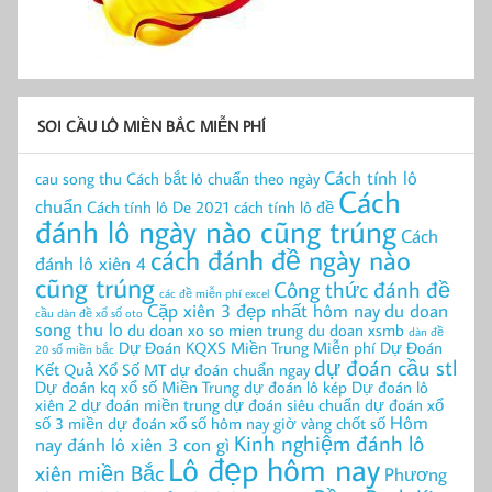
SOI CẦU LÔ MIỀN BẮC MIỄN PHÍ
Cách tính lô
cau song thu
Cách bắt lô chuẩn theo ngày
Cách
chuẩn
Cách tính lô De 2021
cách tính lô đề
đánh lô ngày nào cũng trúng
Cách
cách đánh đề ngày nào
đánh lô xiên 4
cũng trúng
Công thức đánh đề
các đề miễn phí excel
Cặp xiên 3 đẹp nhất hôm nay
du doan
cầu dàn đề xổ số oto
song thu lo
du doan xo so mien trung
du doan xsmb
dàn đề
Dự Đoán KQXS Miền Trung Miễn phí
Dự Đoán
20 số miền bắc
dự đoán cầu stl
Kết Quả Xổ Số MT
dự đoán chuẩn ngay
Dự đoán kq xổ số Miền Trung
dự đoán lô kép
Dự đoán lô
xiên 2
dự đoán miền trung
dự đoán siêu chuẩn
dự đoán xổ
Hôm
số 3 miền
dự đoán xổ số hôm nay
giờ vàng chốt số
Kinh nghiệm đánh lô
nay đánh lô xiên 3 con gì
Lô đẹp hôm nay
xiên miền Bắc
Phương