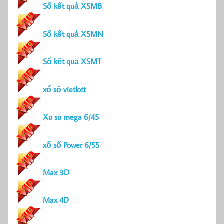
Sổ kết quả XSMB
Sổ kết quả XSMN
Sổ kết quả XSMT
xổ số vietlott
Xo so mega 6/45
xổ số Power 6/55
Max 3D
Max 4D