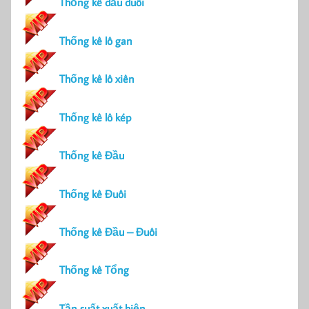
Thống kê đầu đuôi
Thống kê lô gan
Thống kê lô xiên
Thống kê lô kép
Thống kê Đầu
Thống kê Đuôi
Thống kê Đầu – Đuôi
Thống kê Tổng
Tần suất xuất hiện