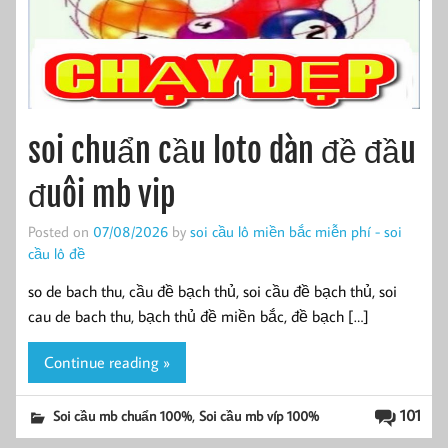
soi chuẩn cầu loto dàn đề đầu
đuôi mb vip
Posted on
07/08/2026
by
soi cầu lô miền bắc miễn phí - soi
cầu lô đề
so de bach thu, cầu đề bạch thủ, soi cầu đề bạch thủ, soi
cau de bach thu, bạch thủ đề miền bắc, đề bạch […]
Continue reading »
,
101
Soi cầu mb chuẩn 100%
Soi cầu mb víp 100%