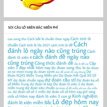
SOI CẦU LÔ MIỀN BẮC MIỄN PHÍ
Cách tính lô
cau song thu
Cách bắt lô chuẩn theo ngày
Cách
chuẩn
Cách tính lô De 2021
cách tính lô đề
đánh lô ngày nào cũng trúng
Cách
cách đánh đề ngày nào
đánh lô xiên 4
cũng trúng
Công thức đánh đề
Cặp
cầu lô đề vip
xiên 3 đẹp nhất hôm nay
du doan song thu lo
du doan
xo so mien trung
du doan xsmb
Dự
dàn đề xsmb tối nay khung
Đoán KQXS Miền Trung Miễn phí
Dự Đoán Kết Quả Xổ Số
dự đoán cầu stl
MT
dự đoán chuẩn ngay
Dự đoán kq xổ
số Miền Trung
dự đoán lô kép
Dự đoán lô xiên 2
dự đoán
miền trung
dự đoán siêu chuẩn
dự đoán số đề miễn phí soi cầu miền
dự đoán xổ số 3 miền
dự đoán xổ số hôm nay
giờ vàng
bắc
Kinh nghiệm
Hôm nay đánh lô xiên 3 con gì
chốt số
Lô đẹp hôm nay
đánh lô xiên miền Bắc