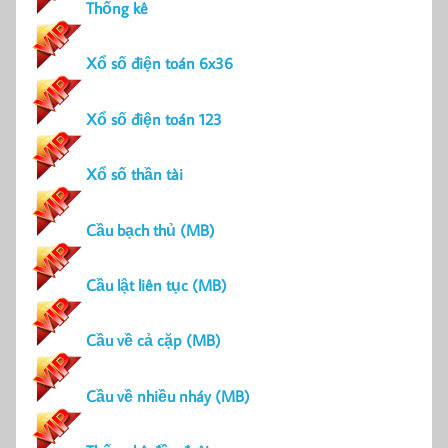
Thống kê
Xổ số điện toán 6x36
Xổ số điện toán 123
Xổ số thần tài
Cầu bạch thủ (MB)
Cầu lật liên tục (MB)
Cầu về cả cặp (MB)
Cầu về nhiều nháy (MB)