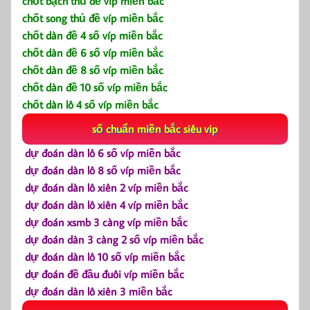
chốt bạch thủ đề víp miền bắc
chốt song thủ đề víp miền bắc
chốt dàn đề 4 số víp miền bắc
chốt dàn đề 6 số víp miền bắc
chốt dàn đề 8 số víp miền bắc
chốt dàn đề 10 số víp miền bắc
chốt dàn lô 4 số víp miền bắc
số chuẩn miền bắc siêu vip
dự đoán dàn lô 6 số víp miền bắc
dự đoán dàn lô 8 số víp miền bắc
dự đoán dàn lô xiên 2 víp miền bắc
dự đoán dàn lô xiên 4 víp miền bắc
dự đoán xsmb 3 càng víp miền bắc
dự đoán dàn 3 càng 2 số víp miền bắc
dự đoán dàn lô 10 số víp miền bắc
dự đoán đề đầu đuôi víp miền bắc
dự đoán dàn lô xiên 3 miền bắc