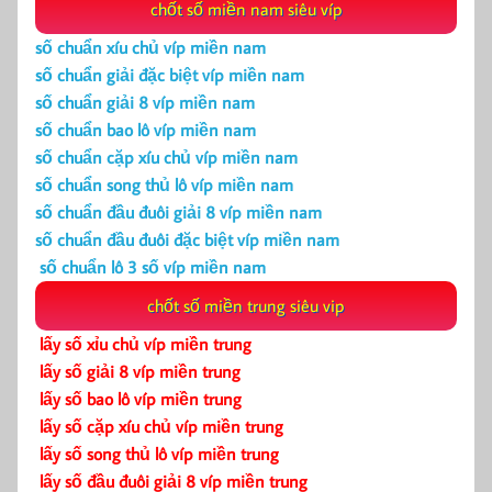
chốt số miền nam siêu víp
số chuẩn xíu chủ víp miền nam
số chuẩn giải đặc biệt víp miền nam
số chuẩn giải 8 víp miền nam
số chuẩn bao lô víp miền nam
số chuẩn cặp xíu chủ víp miền nam
số chuẩn song thủ lô víp miền nam
số chuẩn đầu đuôi giải 8 víp miền nam
số chuẩn đầu đuôi đặc biệt víp miền nam
số chuẩn lô 3 số víp miền nam
chốt số miền trung siêu vip
lấy số xỉu chủ víp miền trung
lấy số giải 8 víp miền trung
lấy số bao lô víp miền trung
lấy số cặp xíu chủ víp miền trung
lấy số song thủ lô víp miền trung
lấy số đầu đuôi giải 8 víp miền trung