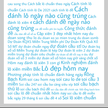
Cách tính lô
cau song thu
Cách bắt lô chuẩn theo ngày
Cách
chuẩn
Cách tính lô De 2021
cách tính lô đề
đánh lô ngày nào cũng trúng
Cách
cách đánh đề ngày nào
đánh lô xiên 4
cũng trúng
Công thức đánh
các đề miễn phí ôn luyện
đề
Cặp xiên 3 đẹp nhất hôm nay
du
cầu dàn đề xổ số es
doan song thu lo
du doan xo so mien trung
du doan xsmb
Dự Đoán KQXS Miền Trung Miễn phí
Dự Đoán Kết Quả Xổ
dự đoán cầu stl
Số MT
dự đoán chuẩn ngay
Dự đoán kq
xổ số Miền Trung
dự đoán lô kép
Dự đoán lô xiên 2
dự đoán
miền trung
dự đoán siêu chuẩn
dự
dự đoán số đề tối nay ơ đâu
đoán xổ số 3 miền
dự đoán xổ số hôm nay
giờ vàng chốt số
Kinh nghiệm đánh
Hôm nay đánh lô xiên 3 con gì
Lô đẹp hôm nay
lô xiên miền Bắc
Rồng
Phương pháp tính lô chuẩn đánh hàng ngày
Bạch Kim
soi cau lo de
soi cầu 3
soi cau hom nay
miền
soi cầu bạch
Soi cầu 247
soi cầu ba càng siêu víp
thủ lô
soi cầu bạch thủ đề
soi cầu dàn đề chính xác 100 rồng bach kim
soi cầu lô đề chuẩn nhất hôm nay
soi cầu lô đề miền
Soi lô xiên chuẩn
bắc ngày 29 tháng 6
soi cầu đề 4 số