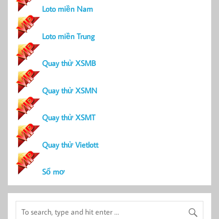
Loto miền Nam
Loto miền Trung
Quay thử XSMB
Quay thử XSMN
Quay thử XSMT
Quay thử Vietlott
Sổ mơ