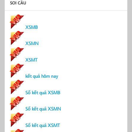
SOI CẦU
XSMB
XSMN
XSMT
kết quả hôm nay
Sổ kết quả XSMB
Sổ kết quả XSMN
Sổ kết quả XSMT