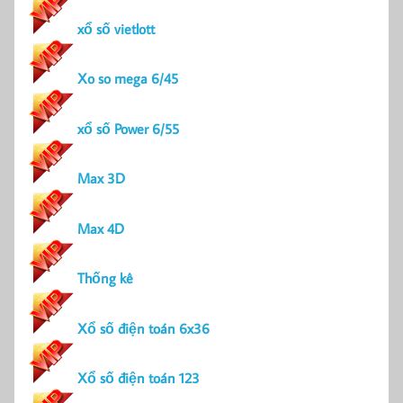
xổ số vietlott
Xo so mega 6/45
xổ số Power 6/55
Max 3D
Max 4D
Thống kê
Xổ số điện toán 6x36
Xổ số điện toán 123