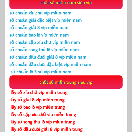
chốt số miền nam siêu víp
số chuẩn xíu chủ víp miền nam
số chuẩn giải đặc biệt víp miền nam
số chuẩn giải 8 víp miền nam
số chuẩn bao lô víp miền nam
số chuẩn cặp xíu chủ víp miền nam
số chuẩn song thủ lô víp miền nam
số chuẩn đầu đuôi giải 8 víp miền nam
số chuẩn đầu đuôi đặc biệt víp miền nam
số chuẩn lô 3 số víp miền nam
chốt số miền trung siêu vip
lấy số xỉu chủ víp miền trung
lấy số giải 8 víp miền trung
lấy số bao lô víp miền trung
lấy số cặp xíu chủ víp miền trung
lấy số song thủ lô víp miền trung
lấy số đầu đuôi giải 8 víp miền trung