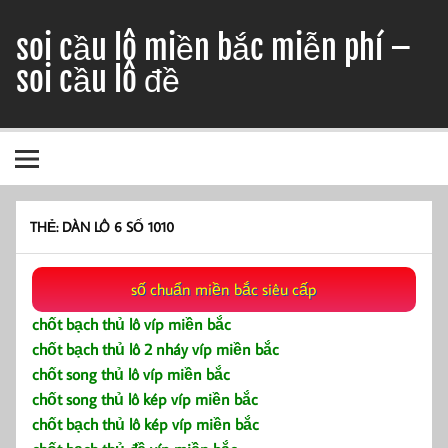
Skip
to
soi cầu lô miền bắc miễn phí –
content
soi cầu lô đề
soi cầu lô miền bắc miễn phí – soi cầu lô đề
THẺ:
DÀN LÔ 6 SỐ 1010
số chuẩn miền bắc siêu cấp
chốt bạch thủ lô víp miền bắc
chốt bạch thủ lô 2 nháy víp miền bắc
chốt song thủ lô víp miền bắc
chốt song thủ lô kép víp miền bắc
chốt bạch thủ lô kép víp miền bắc