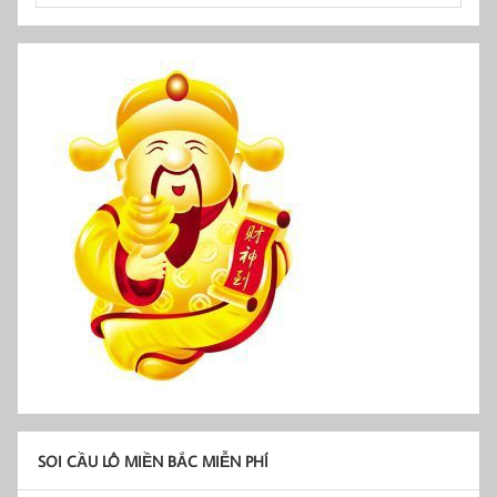
SOI CẦU LÔ MIỀN BẮC MIỄN PHÍ