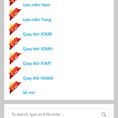
Loto miền Nam
Loto miền Trung
Quay thử XSMB
Quay thử XSMN
Quay thử XSMT
Quay thử Vietlott
Sổ mơ