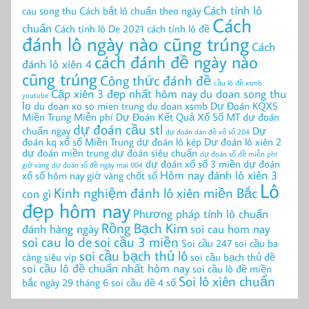
Cách tính lô
cau song thu
Cách bắt lô chuẩn theo ngày
Cách
chuẩn
Cách tính lô De 2021
cách tính lô đề
đánh lô ngày nào cũng trúng
Cách
cách đánh đề ngày nào
đánh lô xiên 4
cũng trúng
Công thức đánh đề
cầu lô đề xsmb
Cặp xiên 3 đẹp nhất hôm nay
du doan song thu
youtube
lo
du doan xo so mien trung
du doan xsmb
Dự Đoán KQXS
Miền Trung Miễn phí
Dự Đoán Kết Quả Xổ Số MT
dự đoán
dự đoán cầu stl
chuẩn ngay
Dự
dự đoán dàn đề xổ số 204
đoán kq xổ số Miền Trung
dự đoán lô kép
Dự đoán lô xiên 2
dự đoán miền trung
dự đoán siêu chuẩn
dự đoán số đề miễn phí
dự đoán xổ số 3 miền
dự đoán
giờ vàng
dự đoán số đề ngày mai 004
Hôm nay đánh lô xiên 3
xổ số hôm nay
giờ vàng chốt số
Lô
Kinh nghiệm đánh lô xiên miền Bắc
con gì
đẹp hôm nay
Phương pháp tính lô chuẩn
Rồng Bạch Kim
đánh hàng ngày
soi cau hom nay
soi cau lo de
soi cầu 3 miền
Soi cầu 247
soi cầu ba
soi cầu bạch thủ lô
càng siêu víp
soi cầu bạch thủ đề
soi cầu lô đề chuẩn nhất hôm nay
soi cầu lô đề miền
Soi lô xiên chuẩn
bắc ngày 29 tháng 6
soi cầu đề 4 số