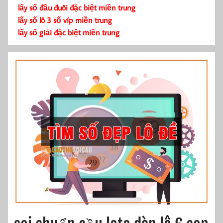
lấy số đầu đuôi đặc biệt miền trung
lấy số lô 3 số víp miền trung
lấy số giải đặc biệt miền trung