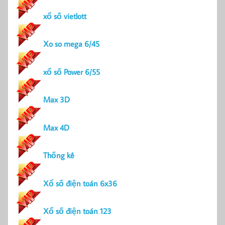
xổ số vietlott
Xo so mega 6/45
xổ số Power 6/55
Max 3D
Max 4D
Thống kê
Xổ số điện toán 6x36
Xổ số điện toán 123