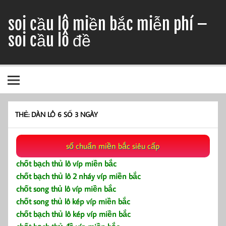
Skip
to
soi cầu lô miền bắc miễn phí –
content
soi cầu lô đề
soi cầu lô miền bắc miễn phí – soi cầu lô đề
THẺ:
DÀN LÔ 6 SỐ 3 NGÀY
số chuẩn miền bắc siêu cấp
chốt bạch thủ lô víp miền bắc
chốt bạch thủ lô 2 nháy víp miền bắc
chốt song thủ lô víp miền bắc
chốt song thủ lô kép víp miền bắc
chốt bạch thủ lô kép víp miền bắc