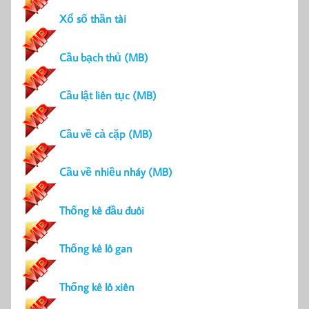
Xổ số thần tài
Cầu bạch thủ (MB)
Cầu lật liên tục (MB)
Cầu về cả cặp (MB)
Cầu về nhiều nháy (MB)
Thống kê đầu đuôi
Thống kê lô gan
Thống kê lô xiên