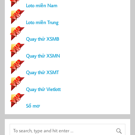
Loto miền Nam
Loto miền Trung
Quay thử XSMB
Quay thử XSMN
Quay thử XSMT
Quay thử Vietlott
Sổ mơ