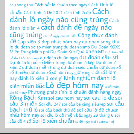
Cách tính lô
cau song thu
Cách bắt lô chuẩn theo ngày
Cách
chuẩn
Cách tính lô De 2021
cách tính lô đề
đánh lô ngày nào cũng trúng
Cách
cách đánh đề ngày nào
đánh lô xiên 4
cũng trúng
Công thức đánh
các đề ngày mãi khuyến
đề
Cặp xiên 3 đẹp nhất hôm nay
du doan song thu
lo
du doan xo so mien trung
du doan xsmb
Dự Đoán KQXS
Miền Trung Miễn phí
Dự Đoán Kết Quả Xổ Số MT
Dự Đoán Xổ
dự đoán cầu stl
dự đoán chuẩn ngay
Số Ăn Chắc hôm nay
Dự đoán kq xổ số Miền Trung
dự đoán lô kép
Dự đoán lô
xiên 2
dự đoán miền trung
dự đoán siêu chuẩn
dự đoán xổ
Hôm
số 3 miền
dự đoán xổ số hôm nay
giờ vàng chốt số
Kinh nghiệm đánh lô
nay đánh lô xiên 3 con gì
Lô đẹp hôm nay
xiên miền Bắc
lô đề miễn
Phương pháp tính lô chuẩn đánh hàng ngày
phí hôm nay
Rồng Bạch Kim
soi cau lo de
soi
soi cau hom nay
cầu 3 miền
soi cầu
Soi cầu 247
soi cầu ba càng siêu víp
bạch thủ lô
soi cầu lô đề chuẩn
soi cầu bạch thủ đề
nhất hôm nay
soi cầu lô đề miền bắc ngày 29 tháng 6
soi
Soi lô xiên chuẩn
cầu đề 4 số
số đề ngày mai i paterson nj