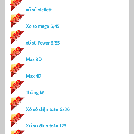
xổ số vietlott
Xo so mega 6/45
xổ số Power 6/55
Max 3D
Max 4D
Thống kê
Xổ số điện toán 6x36
Xổ số điện toán 123