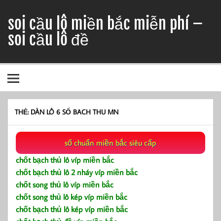
Skip
to
soi cầu lô miền bắc miễn phí –
content
soi cầu lô đề
soi cầu lô miền bắc miễn phí – soi cầu lô đề
THẺ:
DÀN LÔ 6 SỐ BACH THU MN
số chuẩn miền bắc siêu cấp
chốt bạch thủ lô víp miền bắc
chốt bạch thủ lô 2 nháy víp miền bắc
chốt song thủ lô víp miền bắc
chốt song thủ lô kép víp miền bắc
chốt bạch thủ lô kép víp miền bắc