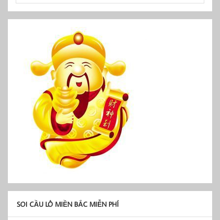
SOI CẦU LÔ MIỀN BẮC MIỄN PHÍ