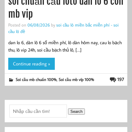
soi chuẩn cầu loto dàn lô 6 con
mb vip
Posted on
06/08/2026
by
soi cầu lô miền bắc miễn phí - soi
cầu lô đề
dan lo 6, dàn lô 6 số miền phí, lô dàn hôm nay, cau lo bạch
thu, lô vip 24h, soi cầu bạch thủ lô, […]
Continue reading »
,
197
Soi cầu mb chuẩn 100%
Soi cầu mb víp 100%
Search