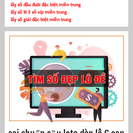
lấy số đầu đuôi đặc biệt miền trung
lấy số lô 3 số víp miền trung
lấy số giải đặc biệt miền trung