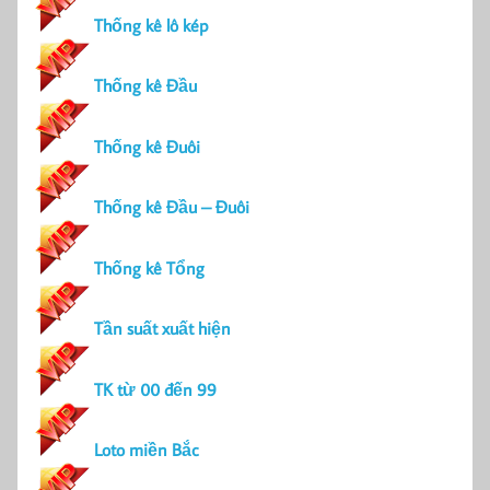
Thống kê lô kép
Thống kê Đầu
Thống kê Đuôi
Thống kê Đầu – Đuôi
Thống kê Tổng
Tần suất xuất hiện
TK từ 00 đến 99
Loto miền Bắc