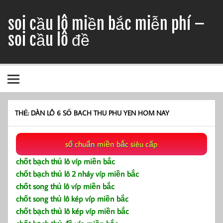
Skip
to
soi cầu lô miền bắc miễn phí –
content
soi cầu lô đề
soi cầu lô miền bắc miễn phí – soi cầu lô đề
THẺ:
DÀN LÔ 6 SỐ BACH THU PHU YEN HOM NAY
số chuẩn miền bắc siêu cấp
chốt bạch thủ lô víp miền bắc
chốt bạch thủ lô 2 nháy víp miền bắc
chốt song thủ lô víp miền bắc
chốt song thủ lô kép víp miền bắc
chốt bạch thủ lô kép víp miền bắc