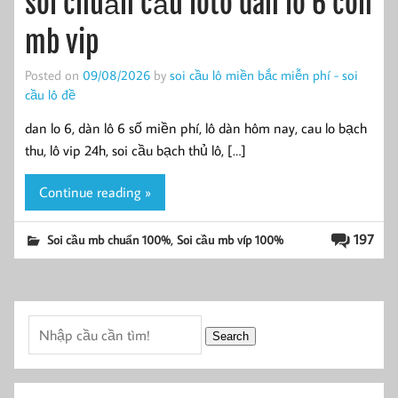
soi chuẩn cầu loto dàn lô 6 con
mb vip
Posted on
09/08/2026
by
soi cầu lô miền bắc miễn phí - soi
cầu lô đề
dan lo 6, dàn lô 6 số miền phí, lô dàn hôm nay, cau lo bạch
thu, lô vip 24h, soi cầu bạch thủ lô, […]
Continue reading »
,
197
Soi cầu mb chuẩn 100%
Soi cầu mb víp 100%
Search