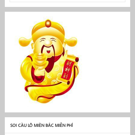
SOI CẦU LÔ MIỀN BẮC MIỄN PHÍ