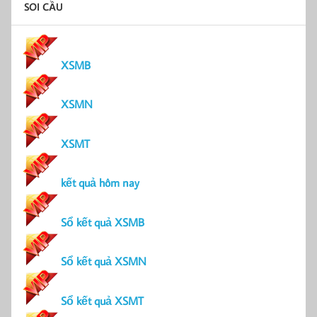
SOI CẦU
XSMB
XSMN
XSMT
kết quả hôm nay
Sổ kết quả XSMB
Sổ kết quả XSMN
Sổ kết quả XSMT