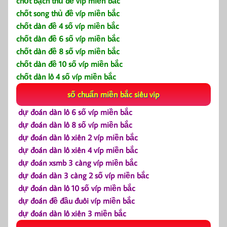
chốt bạch thủ đề víp miền bắc
chốt song thủ đề víp miền bắc
chốt dàn đề 4 số víp miền bắc
chốt dàn đề 6 số víp miền bắc
chốt dàn đề 8 số víp miền bắc
chốt dàn đề 10 số víp miền bắc
chốt dàn lô 4 số víp miền bắc
số chuẩn miền bắc siêu vip
dự đoán dàn lô 6 số víp miền bắc
dự đoán dàn lô 8 số víp miền bắc
dự đoán dàn lô xiên 2 víp miền bắc
dự đoán dàn lô xiên 4 víp miền bắc
dự đoán xsmb 3 càng víp miền bắc
dự đoán dàn 3 càng 2 số víp miền bắc
dự đoán dàn lô 10 số víp miền bắc
dự đoán đề đầu đuôi víp miền bắc
dự đoán dàn lô xiên 3 miền bắc