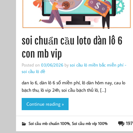
soi chuẩn cầu loto dàn lô 6
con mb vip
Posted on
03/06/2026
by
soi cầu lô miền bắc miễn phí -
soi cầu lô đề
dan lo 6, dàn lô 6 số miền phí, lô dàn hôm nay, cau lo
bạch thu, lô vip 24h, soi cầu bạch thủ lô, […]
Continue reading »
,
197
Soi cầu mb chuẩn 100%
Soi cầu mb víp 100%