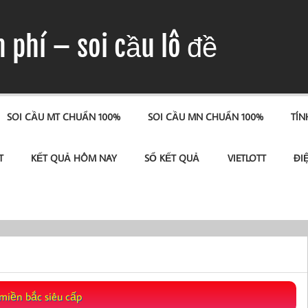
 phí – soi cầu lô đề
SOI CẦU MT CHUẨN 100%
SOI CẦU MN CHUẨN 100%
TÍN
T
KẾT QUẢ HÔM NAY
SỔ KẾT QUẢ
VIETLOTT
ĐI
miền bắc siêu cấp