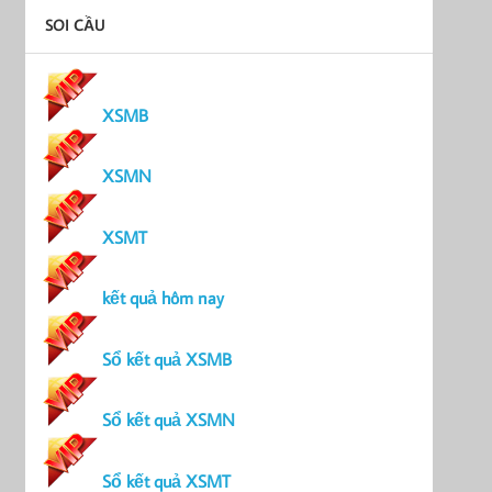
SOI CẦU
XSMB
XSMN
XSMT
kết quả hôm nay
Sổ kết quả XSMB
Sổ kết quả XSMN
Sổ kết quả XSMT