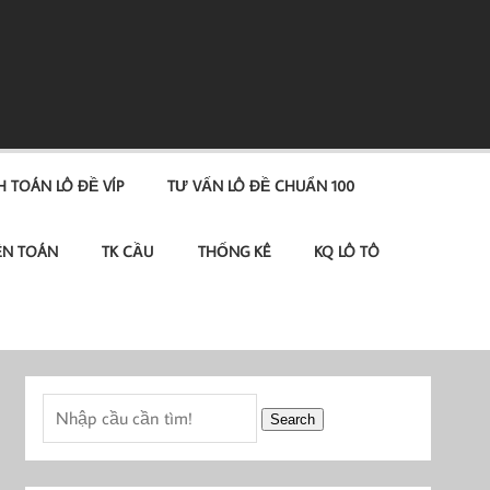
H TOÁN LÔ ĐỀ VÍP
TƯ VẤN LÔ ĐỀ CHUẨN 100
ỆN TOÁN
TK CẦU
THỐNG KÊ
KQ LÔ TÔ
Search