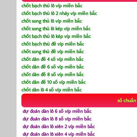
chốt bạch thủ lô víp miền bắc
chốt bạch thủ lô 2 nháy víp miền bắc
chốt song thủ lô víp miền bắc
chốt song thủ lô kép víp miền bắc
chốt bạch thủ lô kép víp miền bắc
chốt bạch thủ đề víp miền bắc
chốt song thủ đề víp miền bắc
chốt dàn đề 4 số víp miền bắc
chốt dàn đề 6 số víp miền bắc
chốt dàn đề 8 số víp miền bắc
chốt dàn đề 10 số víp miền bắc
chốt dàn lô 4 số víp miền bắc
số chuẩn 
dự đoán dàn lô 6 số víp miền bắc
dự đoán dàn lô 8 số víp miền bắc
dự đoán dàn lô xiên 2 víp miền bắc
dự đoán dàn lô xiên 4 víp miền bắc