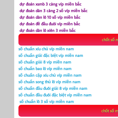
dự đoán xsmb 3 càng víp miền bắc
dự đoán dàn 3 càng 2 số víp miền bắc
dự đoán dàn lô 10 số víp miền bắc
dự đoán đề đầu đuôi víp miền bắc
dự đoán dàn lô xiên 3 miền bắc
chốt số 
số chuẩn xíu chủ víp miền nam
số chuẩn giải đặc biệt víp miền nam
số chuẩn giải 8 víp miền nam
số chuẩn bao lô víp miền nam
số chuẩn cặp xíu chủ víp miền nam
số chuẩn song thủ lô víp miền nam
số chuẩn đầu đuôi giải 8 víp miền nam
số chuẩn đầu đuôi đặc biệt víp miền nam
số chuẩn lô 3 số víp miền nam
chốt số m