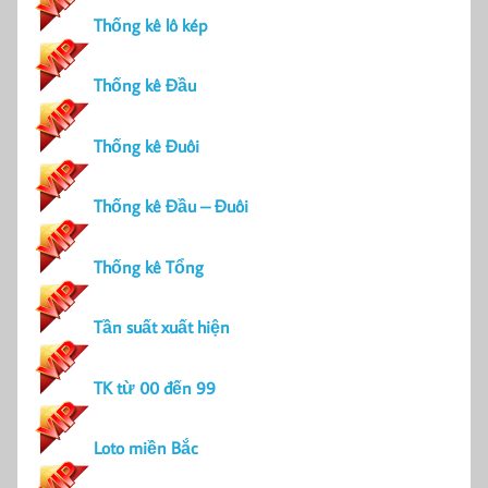
Thống kê lô kép
Thống kê Đầu
Thống kê Đuôi
Thống kê Đầu – Đuôi
Thống kê Tổng
Tần suất xuất hiện
TK từ 00 đến 99
Loto miền Bắc