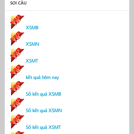
SOI CẦU
XSMB
XSMN
XSMT
kết quả hôm nay
Sổ kết quả XSMB
Sổ kết quả XSMN
Sổ kết quả XSMT