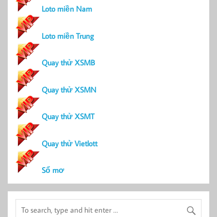
Loto miền Nam
Loto miền Trung
Quay thử XSMB
Quay thử XSMN
Quay thử XSMT
Quay thử Vietlott
Sổ mơ