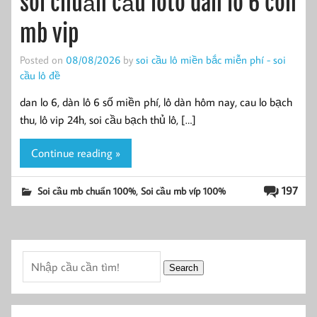
soi chuẩn cầu loto dàn lô 6 con
mb vip
Posted on
08/08/2026
by
soi cầu lô miền bắc miễn phí - soi
cầu lô đề
dan lo 6, dàn lô 6 số miền phí, lô dàn hôm nay, cau lo bạch
thu, lô vip 24h, soi cầu bạch thủ lô, […]
Continue reading »
,
197
Soi cầu mb chuẩn 100%
Soi cầu mb víp 100%
Search