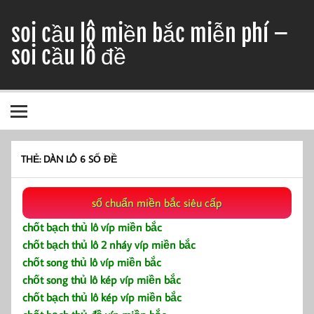
Skip
to
soi cầu lô miền bắc miễn phí –
content
soi cầu lô đề
soi cầu lô miền bắc miễn phí – soi cầu lô đề
THẺ:
DÀN LÔ 6 SỐ ĐỀ
số chuẩn miền bắc siêu cấp
chốt bạch thủ lô víp miền bắc
chốt bạch thủ lô 2 nháy víp miền bắc
chốt song thủ lô víp miền bắc
chốt song thủ lô kép víp miền bắc
chốt bạch thủ lô kép víp miền bắc