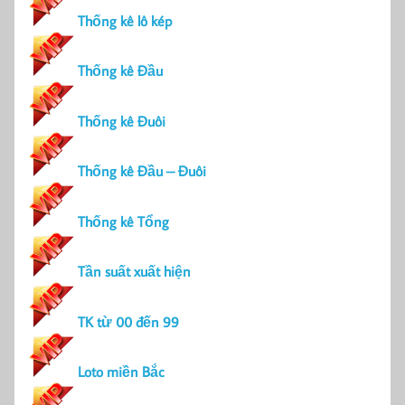
Thống kê lô kép
Thống kê Đầu
Thống kê Đuôi
Thống kê Đầu – Đuôi
Thống kê Tổng
Tần suất xuất hiện
TK từ 00 đến 99
Loto miền Bắc