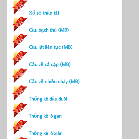
Xổ số thần tài
Cầu bạch thủ (MB)
Cầu lật liên tục (MB)
Cầu về cả cặp (MB)
Cầu về nhiều nháy (MB)
Thống kê đầu đuôi
Thống kê lô gan
Thống kê lô xiên