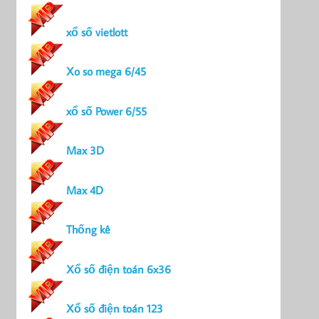
xổ số vietlott
Xo so mega 6/45
xổ số Power 6/55
Max 3D
Max 4D
Thống kê
Xổ số điện toán 6x36
Xổ số điện toán 123