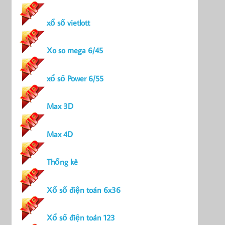
xổ số vietlott
Xo so mega 6/45
xổ số Power 6/55
Max 3D
Max 4D
Thống kê
Xổ số điện toán 6x36
Xổ số điện toán 123