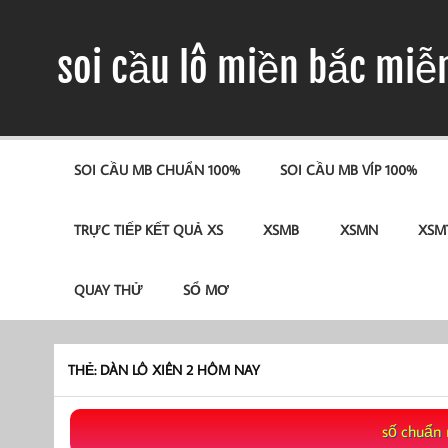
Skip
to
content
soi cầu lô miền bắc miễn
soi cầu lô miền bắc miễn phí – soi cầu lô đề
SOI CẦU MB CHUẨN 100%
SOI CẦU MB VÍP 100%
TRỰC TIẾP KẾT QUẢ XS
XSMB
XSMN
XSM
QUAY THỬ
SỔ MƠ
THẺ:
DÀN LÔ XIÊN 2 HÔM NAY
số chuẩn 