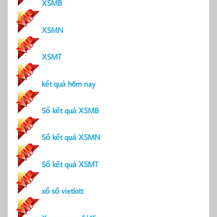
XSMB
XSMN
XSMT
kết quả hôm nay
Sổ kết quả XSMB
Sổ kết quả XSMN
Sổ kết quả XSMT
xổ số vietlott