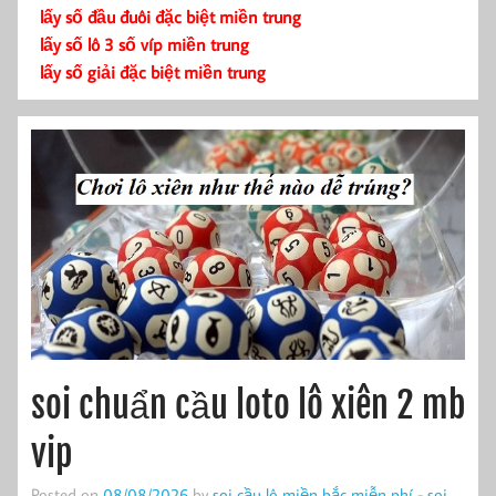
lấy số đầu đuôi đặc biệt miền trung
lấy số lô 3 số víp miền trung
lấy số giải đặc biệt miền trung
soi chuẩn cầu loto lô xiên 2 mb
vip
Posted on
08/08/2026
by
soi cầu lô miền bắc miễn phí - soi