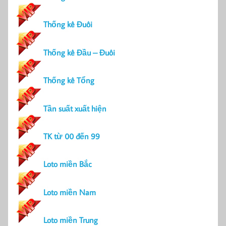
Thống kê Đuôi
Thống kê Đầu – Đuôi
Thống kê Tổng
Tần suất xuất hiện
TK từ 00 đến 99
Loto miền Bắc
Loto miền Nam
Loto miền Trung