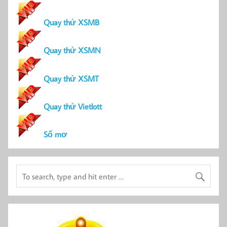
Quay thử XSMB
Quay thử XSMN
Quay thử XSMT
Quay thử Vietlott
Sổ mơ