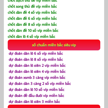
chốt bạch thủ đề víp miền bắc
chốt song thủ đề víp miền bắc
chốt dàn đề 4 số víp miền bắc
chốt dàn đề 6 số víp miền bắc
chốt dàn đề 8 số víp miền bắc
chốt dàn đề 10 số víp miền bắc
chốt dàn lô 4 số víp miền bắc
số chuẩn miền bắc siêu vip
dự đoán dàn lô 6 số víp miền bắc
dự đoán dàn lô 8 số víp miền bắc
dự đoán dàn lô xiên 2 víp miền bắc
dự đoán dàn lô xiên 4 víp miền bắc
dự đoán xsmb 3 càng víp miền bắc
dự đoán dàn 3 càng 2 số víp miền bắc
dự đoán dàn lô 10 số víp miền bắc
dự đoán đề đầu đuôi víp miền bắc
dự đoán dàn lô xiên 3 miền bắc