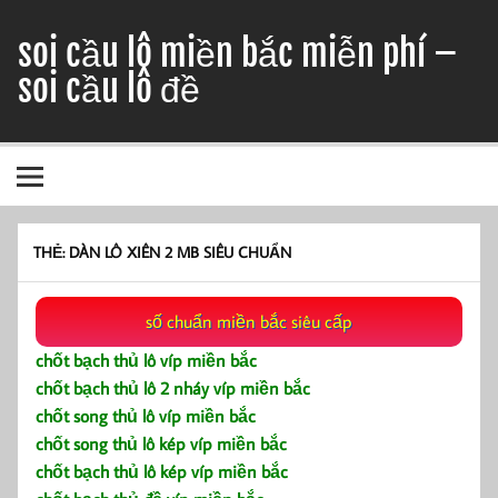
Skip
to
soi cầu lô miền bắc miễn phí –
content
soi cầu lô đề
soi cầu lô miền bắc miễn phí – soi cầu lô đề
THẺ:
DÀN LÔ XIÊN 2 MB SIÊU CHUẨN
số chuẩn miền bắc siêu cấp
chốt bạch thủ lô víp miền bắc
chốt bạch thủ lô 2 nháy víp miền bắc
chốt song thủ lô víp miền bắc
chốt song thủ lô kép víp miền bắc
chốt bạch thủ lô kép víp miền bắc