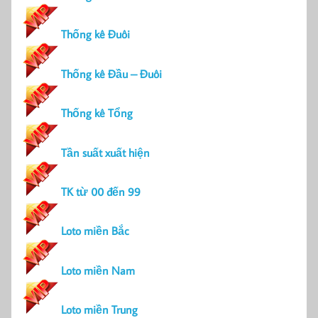
Thống kê Đuôi
Thống kê Đầu – Đuôi
Thống kê Tổng
Tần suất xuất hiện
TK từ 00 đến 99
Loto miền Bắc
Loto miền Nam
Loto miền Trung