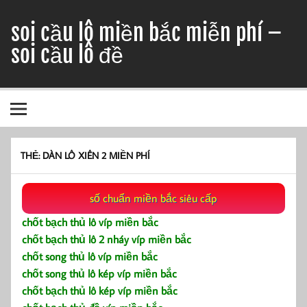
Skip
to
soi cầu lô miền bắc miễn phí –
content
soi cầu lô đề
soi cầu lô miền bắc miễn phí – soi cầu lô đề
THẺ:
DÀN LÔ XIÊN 2 MIỀN PHÍ
số chuẩn miền bắc siêu cấp
chốt bạch thủ lô víp miền bắc
chốt bạch thủ lô 2 nháy víp miền bắc
chốt song thủ lô víp miền bắc
chốt song thủ lô kép víp miền bắc
chốt bạch thủ lô kép víp miền bắc