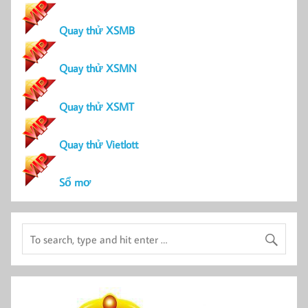
Quay thử XSMB
Quay thử XSMN
Quay thử XSMT
Quay thử Vietlott
Sổ mơ