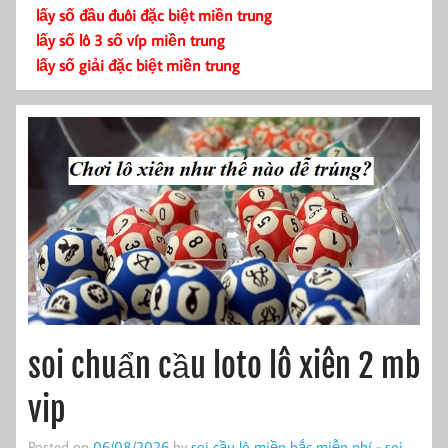
lấy số đầu đuôi đặc biệt miền trung
lấy số lô 3 số víp miền trung
lấy số giải đặc biệt miền trung
soi chuẩn cầu loto lô xiên 2 mb
vip
Posted on
06/08/2026
by
soi cầu lô miền bắc miễn phí - soi