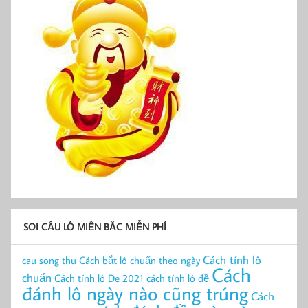
SOI CẦU LÔ MIỀN BẮC MIỄN PHÍ
Cách tính lô
cau song thu
Cách bắt lô chuẩn theo ngày
Cách
chuẩn
Cách tính lô De 2021
cách tính lô đề
đánh lô ngày nào cũng trúng
Cách