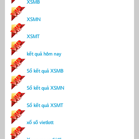
XSMB
XSMN
XSMT
kết quả hôm nay
Sổ kết quả XSMB
Sổ kết quả XSMN
Sổ kết quả XSMT
xổ số vietlott