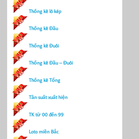
Thống kê lô kép
Thống kê Đầu
Thống kê Đuôi
Thống kê Đầu – Đuôi
Thống kê Tổng
Tần suất xuất hiện
TK từ 00 đến 99
Loto miền Bắc