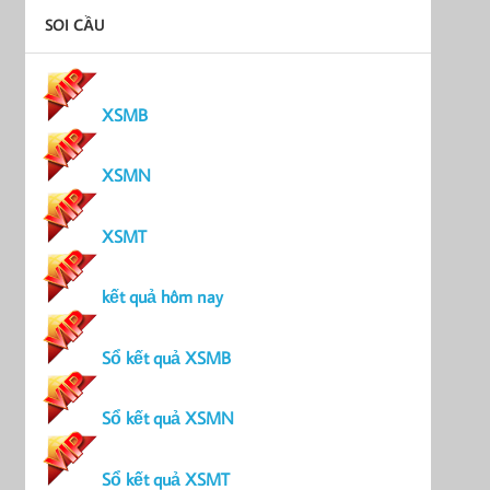
SOI CẦU
XSMB
XSMN
XSMT
kết quả hôm nay
Sổ kết quả XSMB
Sổ kết quả XSMN
Sổ kết quả XSMT