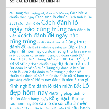
SOI CẦU LÔ MIỀN BẮC MIỄN PHÍ
cau song thu
Cách bắt lô
chuyên gia dự đoán số đề hôm nay
Cách tính lô chuẩn
chuẩn theo ngày
Cách tính lô De
Cách đánh lô
2021
cách tính lô đề
ngày nào cũng trúng
Cách đánh lô
cách đánh đề ngày nào
xiên 4
cũng trúng
Công thức
các đề miễn phí ecopark
đánh đề
Cặp xiên 3
cầu lô đề 3 miền không quảng cáo
đẹp nhất hôm nay
du doan song thu lo
du doan xo
du doan xo so mien trung
du doan xsmb
Dự
so 24
Đoán KQXS Miền Trung Miễn phí
Dự Đoán Kết Quả
dự đoán cầu stl
Xổ Số MT
dự đoán chuẩn ngay
Dự đoán kq xổ số Miền Trung
dự đoán lô kép
Dự
đoán lô xiên 2
dự đoán miền trung
dự đoán siêu
chuẩn
dự đoán xổ số 3 miền
dự đoán xổ số hôm nay
Hôm nay đánh lô xiên 3 con gì
giờ vàng chốt số
Lô
Kinh nghiệm đánh lô xiên miền Bắc
đẹp hôm nay
Phương pháp tính lô
Rồng Bạch Kim
chuẩn đánh hàng ngày
soi
soi cau lo de
soi cầu 3 miền
cau hom nay
soi cầu bạch
Soi cầu 247
soi cầu ba càng siêu víp