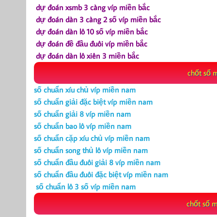
dự đoán xsmb 3 càng víp miền bắc
dự đoán dàn 3 càng 2 số víp miền bắc
dự đoán dàn lô 10 số víp miền bắc
dự đoán đề đầu đuôi víp miền bắc
dự đoán dàn lô xiên 3 miền bắc
chốt số 
số chuẩn xíu chủ víp miền nam
số chuẩn giải đặc biệt víp miền nam
số chuẩn giải 8 víp miền nam
số chuẩn bao lô víp miền nam
số chuẩn cặp xíu chủ víp miền nam
số chuẩn song thủ lô víp miền nam
số chuẩn đầu đuôi giải 8 víp miền nam
số chuẩn đầu đuôi đặc biệt víp miền nam
số chuẩn lô 3 số víp miền nam
chốt số m