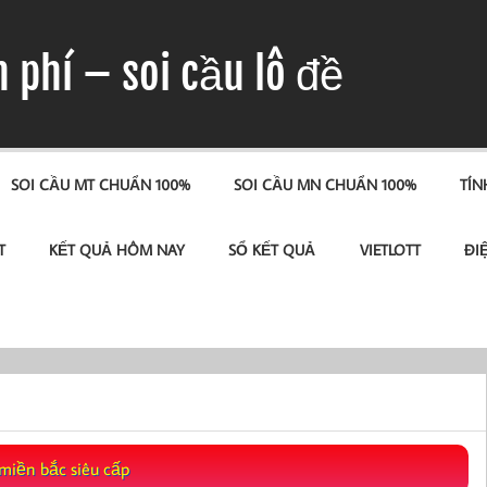
 phí – soi cầu lô đề
SOI CẦU MT CHUẨN 100%
SOI CẦU MN CHUẨN 100%
TÍN
T
KẾT QUẢ HÔM NAY
SỔ KẾT QUẢ
VIETLOTT
ĐI
miền bắc siêu cấp