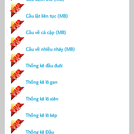
Cầu lật liên tục (MB)
Cầu về cả cặp (MB)
Cầu về nhiều nháy (MB)
Thống kê đầu đuôi
Thống kê lô gan
Thống kê lô xiên
Thống kê lô kép
Thống kê Đầu