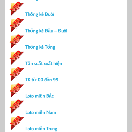
Thống kê Đuôi
Thống kê Đầu – Đuôi
Thống kê Tổng
Tần suất xuất hiện
TK từ 00 đến 99
Loto miền Bắc
Loto miền Nam
Loto miền Trung