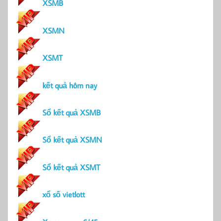
XSMB
XSMN
XSMT
kết quả hôm nay
Sổ kết quả XSMB
Sổ kết quả XSMN
Sổ kết quả XSMT
xổ số vietlott