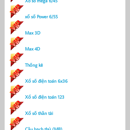
Xo so mega 6/45
xổ số Power 6/55
Max 3D
Max 4D
Thống kê
Xổ số điện toán 6x36
Xổ số điện toán 123
Xổ số thần tài
Cầu bạch thủ (MB)