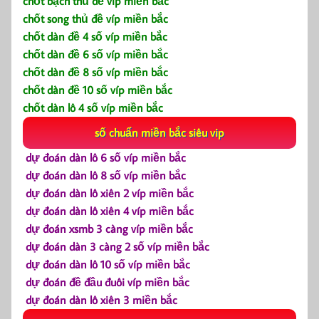
chốt bạch thủ đề víp miền bắc
chốt song thủ đề víp miền bắc
chốt dàn đề 4 số víp miền bắc
chốt dàn đề 6 số víp miền bắc
chốt dàn đề 8 số víp miền bắc
chốt dàn đề 10 số víp miền bắc
chốt dàn lô 4 số víp miền bắc
số chuẩn miền bắc siêu vip
dự đoán dàn lô 6 số víp miền bắc
dự đoán dàn lô 8 số víp miền bắc
dự đoán dàn lô xiên 2 víp miền bắc
dự đoán dàn lô xiên 4 víp miền bắc
dự đoán xsmb 3 càng víp miền bắc
dự đoán dàn 3 càng 2 số víp miền bắc
dự đoán dàn lô 10 số víp miền bắc
dự đoán đề đầu đuôi víp miền bắc
dự đoán dàn lô xiên 3 miền bắc