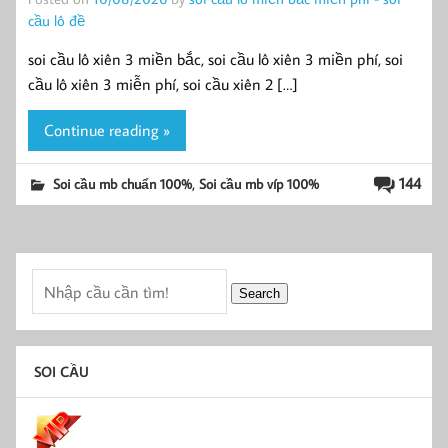
cầu lô đề
soi cầu lô xiên 3 miền bắc, soi cầu lô xiên 3 miền phí, soi
cầu lô xiên 3 miễn phí, soi cầu xiên 2 […]
Continue reading »
,
144
Soi cầu mb chuẩn 100%
Soi cầu mb víp 100%
Search
SOI CẦU