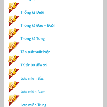
Thống kê Đuôi
Thống kê Đầu – Đuôi
Thống kê Tổng
Tần suất xuất hiện
TK từ 00 đến 99
Loto miền Bắc
Loto miền Nam
Loto miền Trung