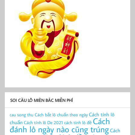
SOI CẦU LÔ MIỀN BẮC MIỄN PHÍ
Cách tính lô
cau song thu
Cách bắt lô chuẩn theo ngày
Cách
chuẩn
Cách tính lô De 2021
cách tính lô đề
đánh lô ngày nào cũng trúng
Cách