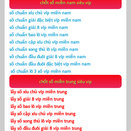
chốt số miền nam siêu víp
số chuẩn xíu chủ víp miền nam
số chuẩn giải đặc biệt víp miền nam
số chuẩn giải 8 víp miền nam
số chuẩn bao lô víp miền nam
số chuẩn cặp xíu chủ víp miền nam
số chuẩn song thủ lô víp miền nam
số chuẩn đầu đuôi giải 8 víp miền nam
số chuẩn đầu đuôi đặc biệt víp miền nam
số chuẩn lô 3 số víp miền nam
chốt số miền trung siêu vip
lấy số xỉu chủ víp miền trung
lấy số giải 8 víp miền trung
lấy số bao lô víp miền trung
lấy số cặp xíu chủ víp miền trung
lấy số song thủ lô víp miền trung
lấy số đầu đuôi giải 8 víp miền trung