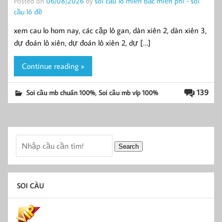
Posted on
06/08/2026
by
soi cầu lô miền bắc miễn phí - soi
cầu lô đề
xem cau lo hom nay, các cặp lô gan, dàn xiên 2, dàn xiên 3,
dự đoán lô xiên, dự đoán lô xiên 2, dự […]
Continue reading »
,
139
Soi cầu mb chuẩn 100%
Soi cầu mb víp 100%
Search
SOI CẦU