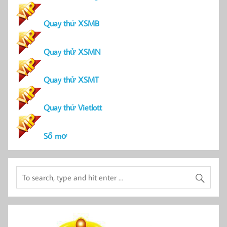
Quay thử XSMB
Quay thử XSMN
Quay thử XSMT
Quay thử Vietlott
Sổ mơ