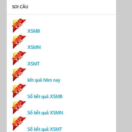
SOI CẦU
XSMB
XSMN
XSMT
kết quả hôm nay
Sổ kết quả XSMB
Sổ kết quả XSMN
Sổ kết quả XSMT