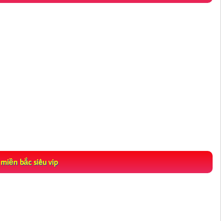
miền bắc siêu vip