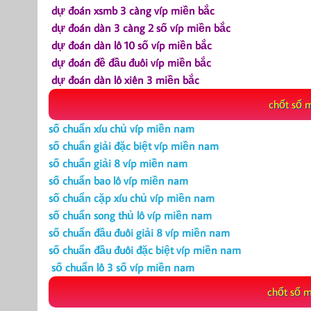
dự đoán xsmb 3 càng víp miền bắc
dự đoán dàn 3 càng 2 số víp miền bắc
dự đoán dàn lô 10 số víp miền bắc
dự đoán đề đầu đuôi víp miền bắc
dự đoán dàn lô xiên 3 miền bắc
chốt số 
số chuẩn xíu chủ víp miền nam
số chuẩn giải đặc biệt víp miền nam
số chuẩn giải 8 víp miền nam
số chuẩn bao lô víp miền nam
số chuẩn cặp xíu chủ víp miền nam
số chuẩn song thủ lô víp miền nam
số chuẩn đầu đuôi giải 8 víp miền nam
số chuẩn đầu đuôi đặc biệt víp miền nam
số chuẩn lô 3 số víp miền nam
chốt số m