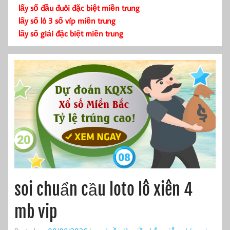
lấy số đầu đuôi đặc biệt miền trung
lấy số lô 3 số víp miền trung
lấy số giải đặc biệt miền trung
soi chuẩn cầu loto lô xiên 4
mb vip